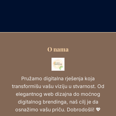
O nama
Pružamo digitalna rješenja koja
transformišu vašu viziju u stvarnost. Od
elegantnog web dizajna do moćnog
digitalnog brendinga, naš cilj je da
osnažimo vašu priču. Dobrodošli! 💖