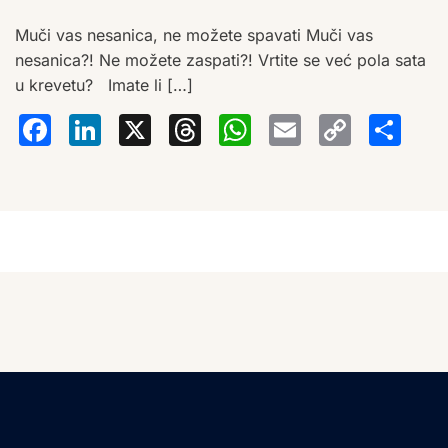
Muči vas nesanica, ne možete spavati Muči vas
nesanica?! Ne možete zaspati?! Vrtite se već pola sata
u krevetu? Imate li […]
Facebook
LinkedIn
X
Threads
WhatsA
Email
Co
S
Lin