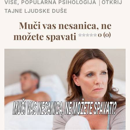
VIŠE
,
POPULARNA PSIHOLOGIJA │OTKRIJ
TAJNE LJUDSKE DUŠE
Muči vas nesanica, ne
možete spavati
0 (0)