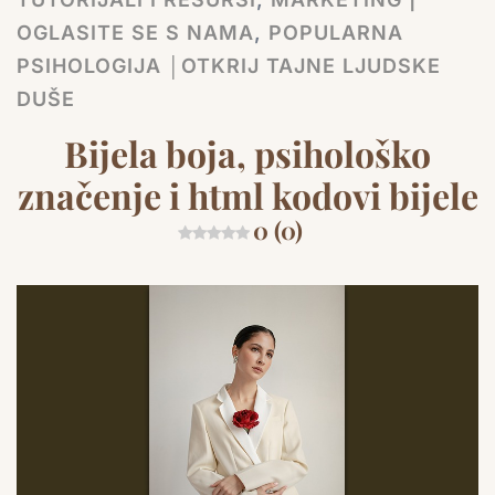
OGLASITE SE S NAMA
,
POPULARNA
PSIHOLOGIJA │OTKRIJ TAJNE LJUDSKE
DUŠE
Bijela boja, psihološko
značenje i html kodovi bijele
0 (0)