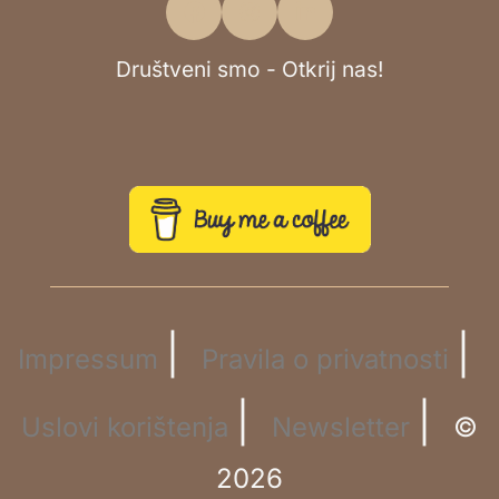
Društveni smo - Otkrij nas!
|
|
Impressum
Pravila o privatnosti
|
|
Uslovi korištenja
Newsletter
©
2026