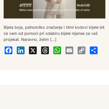
Bijela boja, psihološko značenje i html kodovi bijele bit
će vam od pomoći pri odabiru bijele nijanse za vaš
projekat. Naravno, želim […]
Facebook
LinkedIn
X
Threads
WhatsA
Email
Co
S
Lin