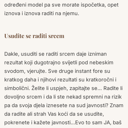
određeni model pa sve morate ispočetka, opet
iznova i iznova raditi na njemu.
Usudite se raditi srcem
Dakle, usuditi se raditi srcem daje izniman
rezultat koji dugotrajno svijetli pod nebeskim
svodom, vjerujte. Sve druge instant fore su
kratkog daha i njihovi rezultati su kratkoročni i
simbolični. Želite li uspjeh, zapitajte se… Radite li
dovoljno srcem i da li ste nekad spremni na rizik
pa da svoja djela iznesete na sud javnosti? Znam
da radite ali strah Vas koći da se usudite,
pokrenete i kažete javnosti…Evo to sam JA, baš