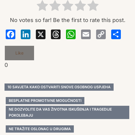
No votes so far! Be the first to rate this post.
Facebook
LinkedIn
X
Threads
WhatsA
Email
Co
S
Lin
Like
0
10 SAVJETA KAKO OSTVARITI SNOVE OSOBNOG USPJEHA
BESPLATNE PROMOTIVNE MOGUĆNOSTI
NE DOZVOLITE DA VAS ŽIVOTNA ISKUŠENJA I TRAGEDIJE
POKOLEBAJU
NE TRAŽITE OSLONAC U DRUGIMA