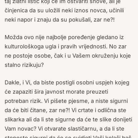
taj zlatni listić koji će im ostvariti snove, ali je
činjenica da su uložili neki iznos novca, učinili
neki napor i znaju da su pokušali, zar ne?!
Možda ovo nije najbolje poređenje gledano iz
kulturološkoga ugla i pravih vrijednosti. No zar
ne postoje osobe, čak i u Vašem okruženju koje
stalno rizikuju?
Dakle, i Vi, da biste postigli osobni uspjeh kojeg
će zapaziti šira javnost morate preuzeti
potreban rizik. Vi pišete pjesme, a niste sigurni
da će biti čitane, zar ne?! Vi crtate i odlična ste
slikarka ali da li ste sigurne da će te slike donijeti
Vam novac? Vi otvarate slastičarnu, a da li ste
stoposto sigurni da će se svidjeti Vaši kolači baš