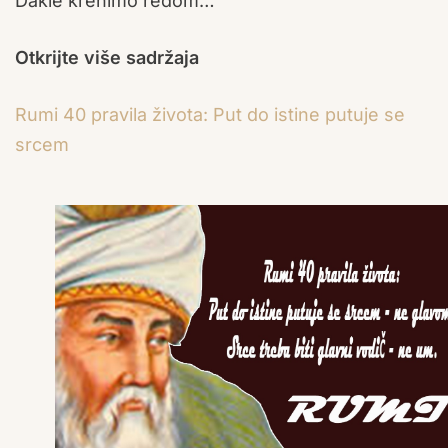
Dakle krenimo redom…
Otkrijte više sadržaja
Rumi 40 pravila života: Put do istine putuje se
srcem