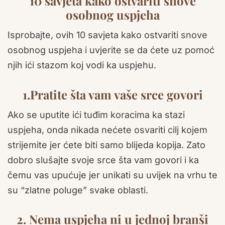
10 savjeta kako ostvariti snove
osobnog uspjeha
Isprobajte, ovih 10 savjeta kako ostvariti snove
osobnog uspjeha i uvjerite se da ćete uz pomoć
njih ići stazom koj vodi ka uspjehu.
1.Pratite šta vam vaše srce govori
Ako se uputite ići tuđim koracima ka stazi
uspjeha, onda nikada nećete osvariti cilj kojem
strijemite jer ćete biti samo blijeda kopija. Zato
dobro slušajte svoje srce šta vam govori i ka
čemu vas upućuje jer unikati su uvijek na vrhu te
su “zlatne poluge” svake oblasti.
2. Nema uspjeha ni u jednoj branši