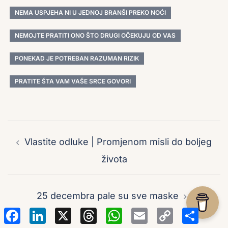
NEMA USPJEHA NI U JEDNOJ BRANŠI PREKO NOĆI
NEMOJTE PRATITI ONO ŠTO DRUGI OČEKUJU OD VAS
PONEKAD JE POTREBAN RAZUMAN RIZIK
PRATITE ŠTA VAM VAŠE SRCE GOVORI
Post
navigation
Vlastite odluke | Promjenom misli do boljeg
života
25 decembra pale su sve maske
Facebook
LinkedIn
X
Threads
WhatsApp
Email
Copy
Sha
Link