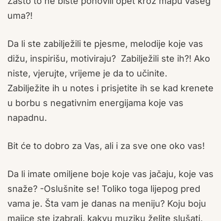
Zašto to ne biste ponovili opet kroz mapu vašeg
uma?!
Da li ste zabilježili te pjesme, melodije koje vas
dižu, inspirišu, motiviraju? Zabilježili ste ih?! Ako
niste, vjerujte, vrijeme je da to učinite.
Zabilježite ih u notes i prisjetite ih se kad krenete
u borbu s negativnim energijama koje vas
napadnu.
Bit će to dobro za Vas, ali i za sve one oko vas!
Da li imate omiljene boje koje vas jačaju, koje vas
snaže? -Oslušnite se! Toliko toga lijepog pred
vama je. Šta vam je danas na meniju? Koju boju
majice ste izabrali, kakvu muziku želite slušati,