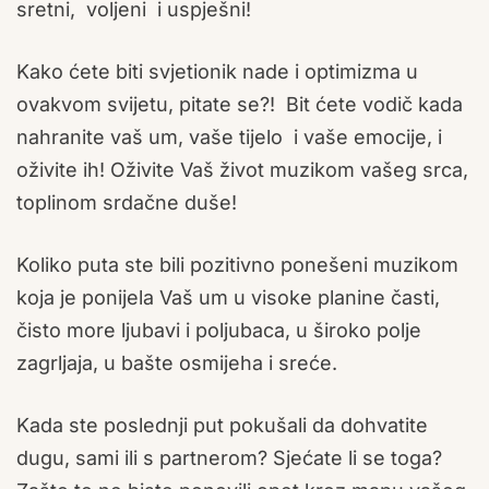
sretni, voljeni i uspješni!
Kako ćete biti svjetionik nade i optimizma u
ovakvom svijetu, pitate se?! Bit ćete vodič kada
nahranite vaš um, vaše tijelo i vaše emocije, i
oživite ih! Oživite Vaš život muzikom vašeg srca,
toplinom srdačne duše!
Koliko puta ste bili pozitivno ponešeni muzikom
koja je ponijela Vaš um u visoke planine časti,
čisto more ljubavi i poljubaca, u široko polje
zagrljaja, u bašte osmijeha i sreće.
Kada ste poslednji put pokušali da dohvatite
dugu, sami ili s partnerom? Sjećate li se toga?