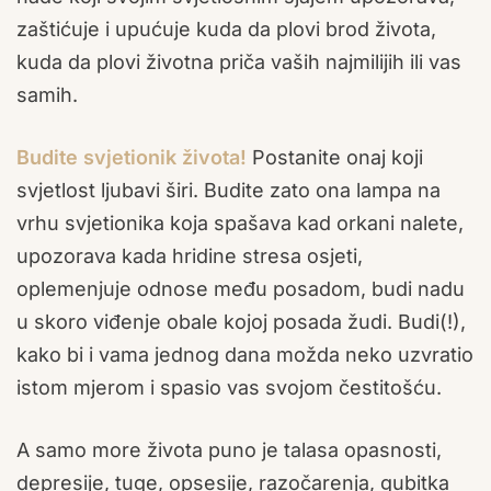
zaštićuje i upućuje kuda da plovi brod života,
kuda da plovi životna priča vaših najmilijih ili vas
samih.
Budite svjetionik života!
Postanite onaj koji
svjetlost ljubavi širi. Budite zato ona lampa na
vrhu svjetionika koja spašava kad orkani nalete,
upozorava kada hridine stresa osjeti,
oplemenjuje odnose među posadom, budi nadu
u skoro viđenje obale kojoj posada žudi. Budi(!),
kako bi i vama jednog dana možda neko uzvratio
istom mjerom i spasio vas svojom čestitošću.
A samo more života puno je talasa opasnosti,
depresije, tuge, opsesije, razočarenja, gubitka