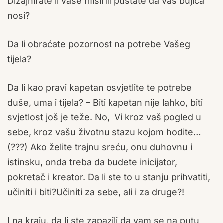
Dizajnirate li vaše misli ili puštate da vas bujica
nosi?
Da li obraćate pozornost na potrebe Vašeg
tijela?
Da li kao pravi kapetan osvjetlite te potrebe
duše, uma i tijela? – Biti kapetan nije lahko, biti
svjetlost još je teže. No, Vi kroz vaš pogled u
sebe, kroz vašu životnu stazu kojom hodite…
(???) Ako želite trajnu sreću, onu duhovnu i
istinsku, onda treba da budete inicijator,
pokretač i kreator. Da li ste to u stanju prihvatiti,
učiniti i biti?Učiniti za sebe, ali i za druge?!
I na kraju, da li ste zapazili da vam se na putu