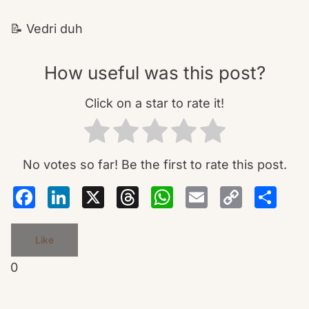
📝 Vedri duh
How useful was this post?
Click on a star to rate it!
No votes so far! Be the first to rate this post.
Facebook
LinkedIn
X
Threads
WhatsA
Email
Co
S
Lin
Like
0