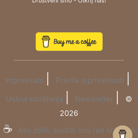
Društveni smo - Otkrij nas!
|
|
Impressum
Pravila o privatnosti
|
|
Uslovi korištenja
Newsletter
©
2026
☕
Ako želiš, podrži moj rad šoljicom