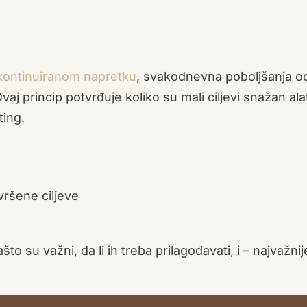
kontinuiranom napretku
, svakodnevna poboljšanja 
j princip potvrđuje koliko su mali ciljevi snažan ala
ting.
vršene ciljeve
to su važni, da li ih treba prilagođavati, i – najvažnije