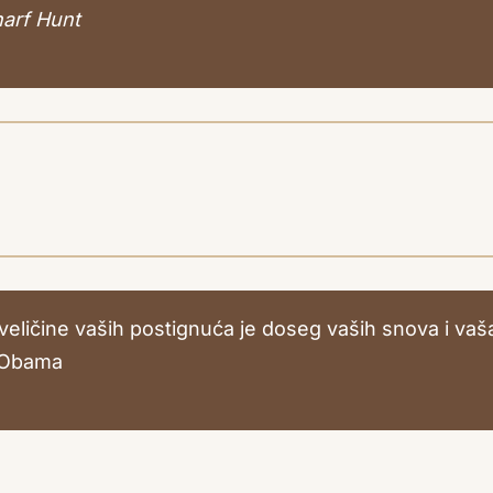
harf Hunt
eličine vaših postignuća je doseg vaših snova i vaš
e Obama