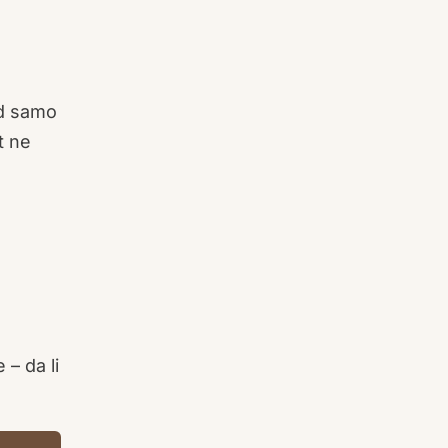
od samo
t ne
 – da li