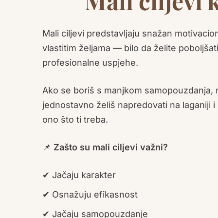
Mali ciljevi
Mali ciljevi predstavljaju snažan motivaci
vlastitim željama — bilo da želite poboljšati 
profesionalne uspjehe.
Ako se boriš s manjkom samopouzdanja, nisi
jednostavno želiš napredovati na laganiji i 
ono što ti treba.
📌
Zašto su mali ciljevi važni?
✔ Jačaju karakter
✔ Osnažuju efikasnost
✔ Jačaju samopouzdanje