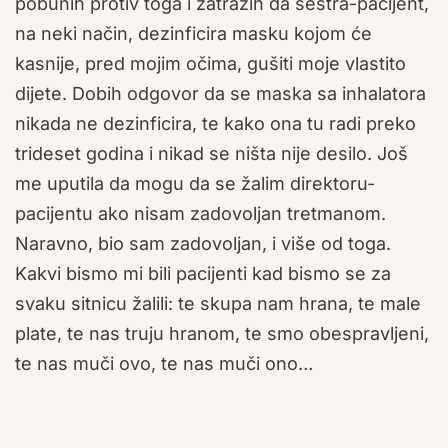
pobunih protiv toga i zatražih da sestra-pacijent,
na neki način, dezinficira masku kojom će
kasnije, pred mojim očima, gušiti moje vlastito
dijete. Dobih odgovor da se maska sa inhalatora
nikada ne dezinficira, te kako ona tu radi preko
trideset godina i nikad se ništa nije desilo. Još
me uputila da mogu da se žalim direktoru-
pacijentu ako nisam zadovoljan tretmanom.
Naravno, bio sam zadovoljan, i više od toga.
Kakvi bismo mi bili pacijenti kad bismo se za
svaku sitnicu žalili: te skupa nam hrana, te male
plate, te nas truju hranom, te smo obespravljeni,
te nas muči ovo, te nas muči ono…