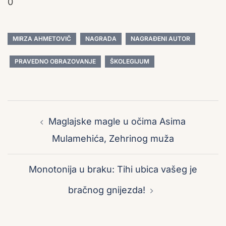
0
MIRZA AHMETOVIČ
NAGRADA
NAGRAĐENI AUTOR
PRAVEDNO OBRAZOVANJE
ŠKOLEGIJUM
Post
navigation
Maglajske magle u očima Asima
Mulamehića, Zehrinog muža
Monotonija u braku: Tihi ubica vašeg je
bračnog gnijezda!