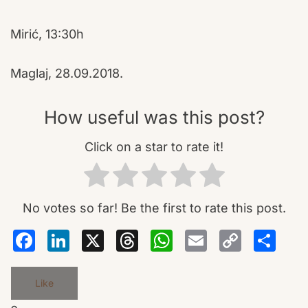
Mirić, 13:30h
Maglaj, 28.09.2018.
How useful was this post?
Click on a star to rate it!
No votes so far! Be the first to rate this post.
Facebook
LinkedIn
X
Threads
WhatsA
Email
Co
S
Lin
Like