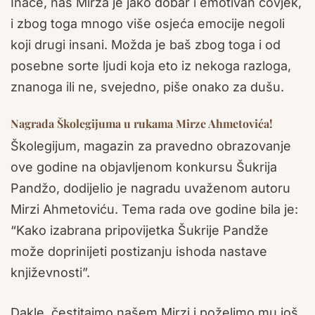
Inače, naš Mirza je jako dobar i emotivan čovjek,
i zbog toga mnogo više osjeća emocije negoli
koji drugi insani. Možda je baš zbog toga i od
posebne sorte ljudi koja eto iz nekoga razloga,
znanoga ili ne, svejedno, piše onako za dušu.
Nagrada Školegijuma u rukama Mirze Ahmetovića!
Školegijum, magazin za pravedno obrazovanje
ove godine na objavljenom konkursu Šukrija
Pandžo, dodijelio je nagradu uvaženom autoru
Mirzi Ahmetoviću. Tema rada ove godine bila je:
“Kako izabrana pripovijetka Šukrije Pandže
može doprinijeti postizanju ishoda nastave
književnosti”.
Dakle, čestitajmo našem Mirzi i poželimo mu još