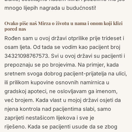
mnogo lijepih nagrada u budućnosti!
Ovako piše naš Mirza o životu u nama i onom koji klizi
pored nas
Rođen sam u ovoj državi otprilike prije trideset i
osam ljeta. Od tada se vodim kao pacijent broj
34321098767573. Svi u ovoj državi su pacijenti i
prepoznaju se po brojevima. Na primjer, kada
sretnem svoga dobrog pacijent-prijatelja na ulici,
ili prilikom kupovine osnovnih namirnica u
gradskoj apoteci, ne oslovljavam ga imenom,
već brojem. Kada vlast u mojoj državi osjeti da
njena kontrola nad pacijentima slabi, samo
zaprijeti nestašicom lijekova i sve je
riješeno. Kada se pacijenti usude da se zbog