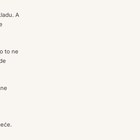
kladu. A
se
o to ne
ude
dne
neće.