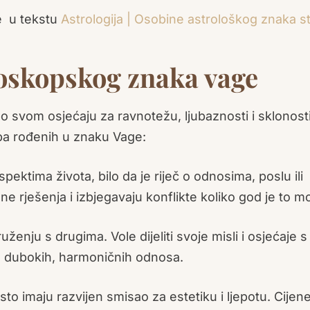
te u tekstu
Astrologija | Osobine astrološkog znaka st
oskopskog znaka vage
svom osjećaju za ravnotežu, ljubaznosti i sklonost
oba rođenih u znaku Vage:
pektima života, bilo da je riječ o odnosima, poslu ili
ne rješenja i izbjegavaju konflikte koliko god je to 
uženju s drugima. Vole dijeliti svoje misli i osjećaje s
anju dubokih, harmoničnih odnosa.
o imaju razvijen smisao za estetiku i ljepotu. Cijen