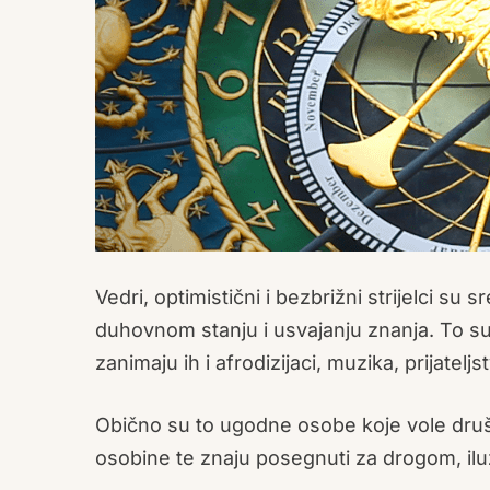
Vedri, optimistični i bezbrižni strijelci su sr
duhovnom stanju i usvajanju znanja. To su
zanimaju ih i afrodizijaci, muzika, prijatelj
Obično su to ugodne osobe koje vole društv
osobine te znaju posegnuti za drogom, iluzi