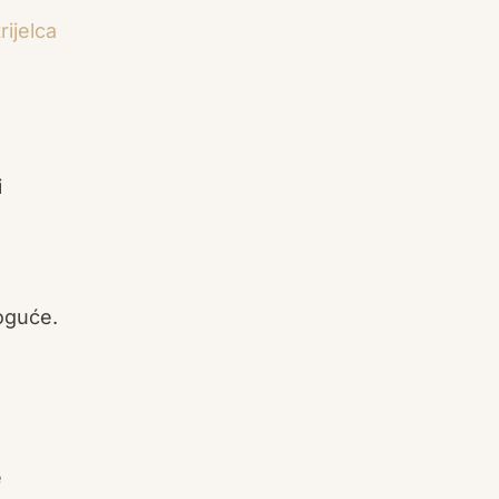
rijelca
i
moguće.
e