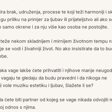
ira brak, udruženja, procese te koji teži harmoniji i s
 priliku na primjer za ljubav ili prijateljstvo ali ako 
 samo okrene i za nju više kao osoba ne postojite.
 teže nekom skladnijem i mirnijem životnom tempu n
 se vodi i živahniji život. No ako insistirate da to b
ebe.
a vage lakše ćete prihvatiti i njihove manje neugo
 vagaju te gledaju da budu pravedni i da nikoga ne
i vole muziku estetiku i ljubav, Slažete li se?
 ćete biti partner od kojeg se vage nikada odvojiti 
oj odnos s njima.