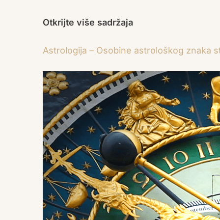
Otkrijte više sadržaja
Astrologija – Osobine astrološkog znaka st