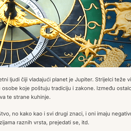
etni ljudi čiji vladajući planet je Jupiter. Strijelci teže
 osobe koje poštuju tradiciju i zakone. Između ostal
stva te strane kuhinje.
o, no kako kao i svi drugi znaci, i oni imaju negati
jama raznih vrsta, prejedati se, itd.