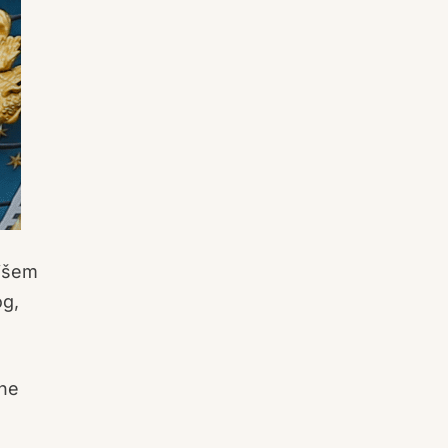
 višem
og,
vne