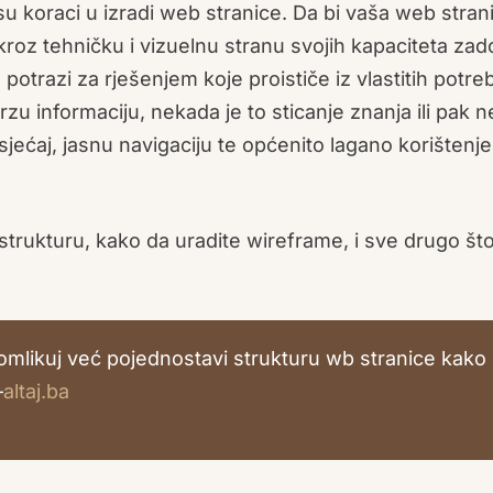
 su koraci u izradi web stranice. Da bi vaša web stran
oz tehničku i vizuelnu stranu svojih kapaciteta zado
potrazi za rješenjem koje proističe iz vlastitih potre
u informaciju, nekada je to sticanje znanja ili pak n
jećaj, jasnu navigaciju te općenito lagano korištenj
strukturu, kako da uradite wireframe, i sve drugo što
komlikuj već pojednostavi strukturu wb stranice kako 
–
altaj.ba