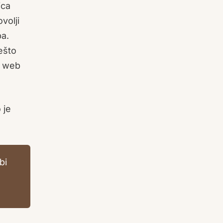
ica
volji
ba.
ešto
e web
 je
bi