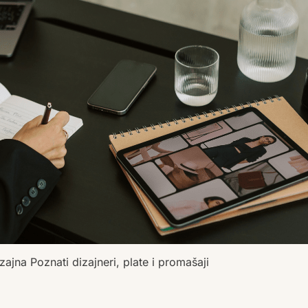
zajna Poznati dizajneri, plate i promašaji