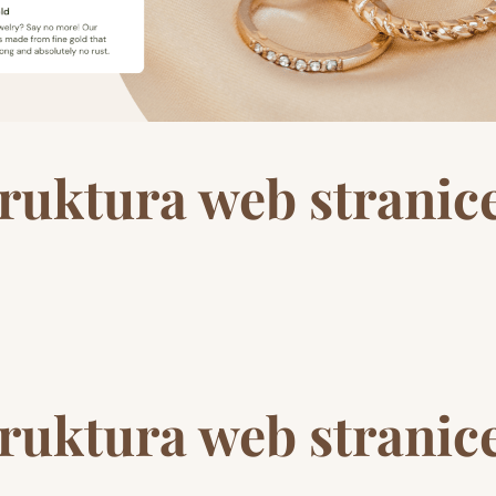
truktura web stranic
truktura web stranic