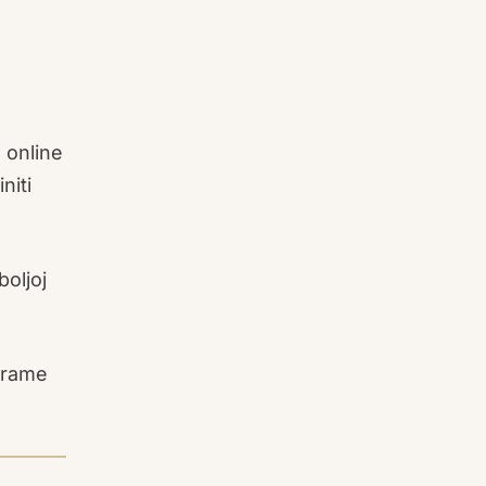
u online
niti
oljoj
eframe