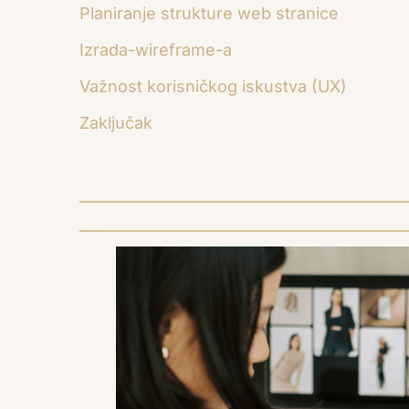
Planiranje strukture web stranice
Izrada-wireframe-a
Važnost korisničkog iskustva (UX)
Zaključak