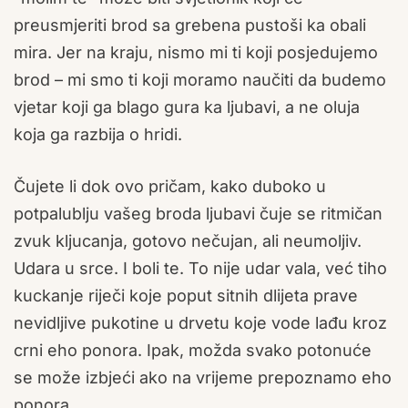
preusmjeriti brod sa grebena pustoši ka obali
mira. Jer na kraju, nismo mi ti koji posjedujemo
brod – mi smo ti koji moramo naučiti da budemo
vjetar koji ga blago gura ka ljubavi, a ne oluja
koja ga razbija o hridi.
Čujete li dok ovo pričam, kako duboko u
potpalublju vašeg broda ljubavi čuje se ritmičan
zvuk kljucanja, gotovo nečujan, ali neumoljiv.
Udara u srce. I boli te. To nije udar vala, već tiho
kuckanje riječi koje poput sitnih dlijeta prave
nevidljive pukotine u drvetu koje vode lađu kroz
crni eho ponora. Ipak, možda svako potonuće
se može izbjeći ako na vrijeme prepoznamo eho
ponora.