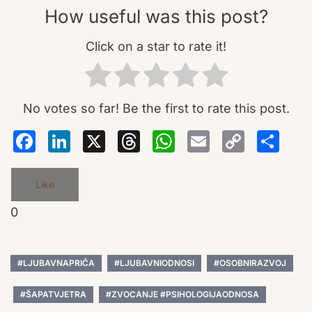
How useful was this post?
Click on a star to rate it!
No votes so far! Be the first to rate this post.
Facebook
LinkedIn
X
Threads
WhatsA
Email
Co
S
Lin
Like
0
#LJUBAVNAPRIČA
#LJUBAVNIODNOSI
#OSOBNIRAZVOJ
#ŠAPATVJETRA
#ZVOCANJE #PSIHOLOGIJAODNOSA