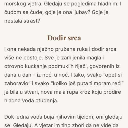
morskog vjetra. Gledaju se pogledima hladnim. I
čudom se čude, gdje je ona ljubav? Gdje je
nestala strast?
Dodir srca
I ona nekada nježno pružena ruka i dodir srca
više ne postoje. Sve je zamijenila magla i
otrovno kuckanje podmuklih riječi, govorenih iz
dana u dan – iz noći u noć. I tako
,
svako “opet si
zaboravio” i svako “koliko još puta ti moram reći”
je bila u stvari, nova mala rupa kroz koju prodire
hladna voda otuđenja.
Dok ledna voda buja njihovim tijelom, oni gledaju
se. Gledaju. A vjetar im tiho zbori da ne vide da