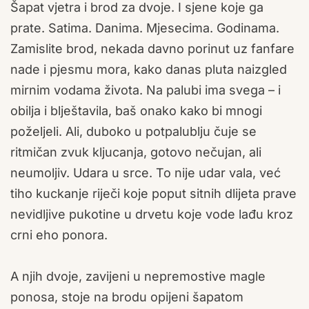
Šapat vjetra i brod za dvoje. I sjene koje ga
prate. Satima. Danima. Mjesecima. Godinama.
Zamislite brod, nekada davno porinut uz fanfare
nade i pjesmu mora, kako danas pluta naizgled
mirnim vodama života. Na palubi ima svega – i
obilja i blještavila, baš onako kako bi mnogi
poželjeli. Ali, duboko u potpalublju čuje se
ritmičan zvuk kljucanja, gotovo nečujan, ali
neumoljiv. Udara u srce. To nije udar vala, već
tiho kuckanje riječi koje poput sitnih dlijeta prave
nevidljive pukotine u drvetu koje vode lađu kroz
crni eho ponora.
A njih dvoje, zavijeni u nepremostive magle
ponosa, stoje na brodu opijeni šapatom