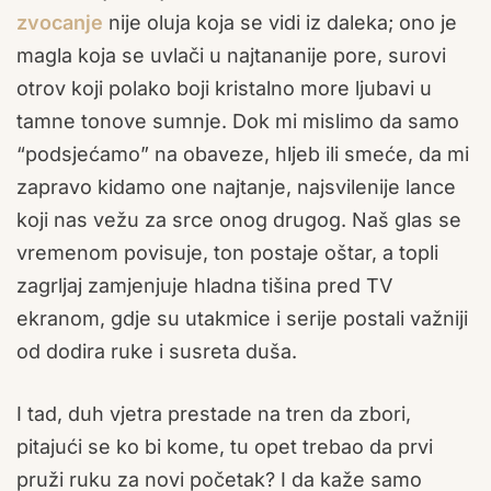
zvocanje
nije oluja koja se vidi iz daleka; ono je
magla koja se uvlači u najtananije pore, surovi
otrov koji polako boji kristalno more ljubavi u
tamne tonove sumnje. Dok mi mislimo da samo
“podsjećamo” na obaveze, hljeb ili smeće, da mi
zapravo kidamo one najtanje, najsvilenije lance
koji nas vežu za srce onog drugog. Naš glas se
vremenom povisuje, ton postaje oštar, a topli
zagrljaj zamjenjuje hladna tišina pred TV
ekranom, gdje su utakmice i serije postali važniji
od dodira ruke i susreta duša.
I tad, duh vjetra prestade na tren da zbori,
pitajući se ko bi kome, tu opet trebao da prvi
pruži ruku za novi početak? I da kaže samo