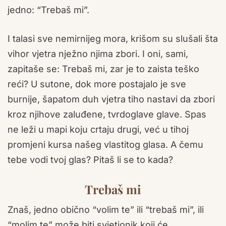
jedno: “Trebaš mi”.
I talasi sve nemirnijeg mora, krišom su slušali šta
vihor vjetra nježno njima zbori. I oni, sami,
zapitaše se: Trebaš mi, zar je to zaista teško
reći? U sutone, dok more postajalo je sve
burnije, šapatom duh vjetra tiho nastavi da zbori
kroz njihove zaluđene, tvrdoglave glave. Spas
ne leži u mapi koju crtaju drugi, već u tihoj
promjeni kursa našeg vlastitog glasa. A čemu
tebe vodi tvoj glas? Pitaš li se to kada?
Trebaš mi
Znaš, jedno obično “volim te” ili “trebaš mi”, ili
“molim te” može biti svjetionik koji će