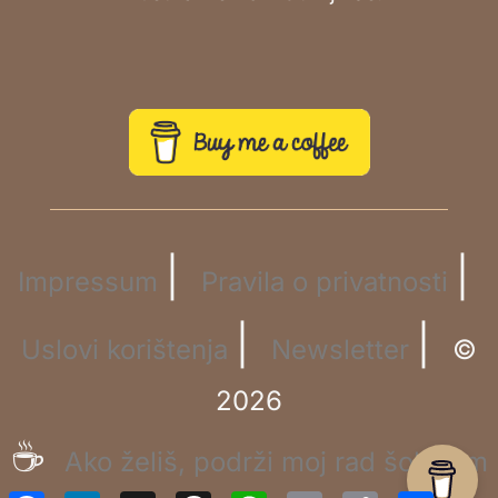
|
|
Impressum
Pravila o privatnosti
|
|
Uslovi korištenja
Newsletter
©
2026
☕
Ako želiš, podrži moj rad šoljicom