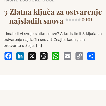
3 Zlatna ključa za ostvarenje
najslađih snova
0 (0)
Imate li vi svoje slatke snove? A koristite li 3 ključa za
ostvarenje najslađih snova? Znajte, kada „san“
pretvorite u želju, […]
Facebook
LinkedIn
X
Threads
WhatsA
Email
Co
S
Lin