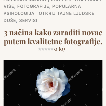
VIŠE
,
FOTOGRAFIJE
,
POPULARNA
PSIHOLOGIJA │OTKRIJ TAJNE LJUDSKE
DUŠE
,
SERVISI
3 načina kako zaraditi novac
putem kvalitetne fotografije.
0 (0)