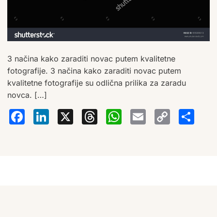
3 načina kako zaraditi novac putem kvalitetne
fotografije. 3 načina kako zaraditi novac putem
kvalitetne fotografije su odlična prilika za zaradu
novca. […]
Facebook
LinkedIn
X
Threads
WhatsA
Email
Co
S
Lin