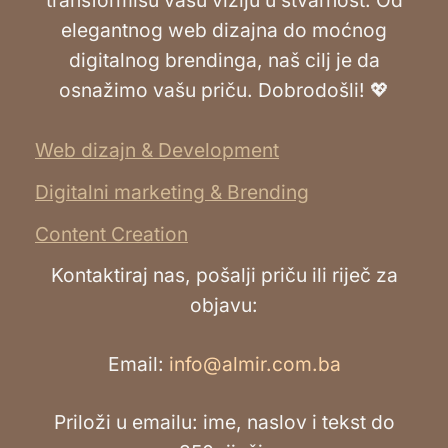
transformišu vašu viziju u stvarnost. Od
elegantnog web dizajna do moćnog
digitalnog brendinga, naš cilj je da
osnažimo vašu priču. Dobrodošli! 💖
Web dizajn & Development
Digitalni marketing & Brending
Content Creation
Kontaktiraj nas, pošalji priču ili riječ za
objavu:
Email:
info@almir.com.ba
Priloži u emailu: ime, naslov i tekst do