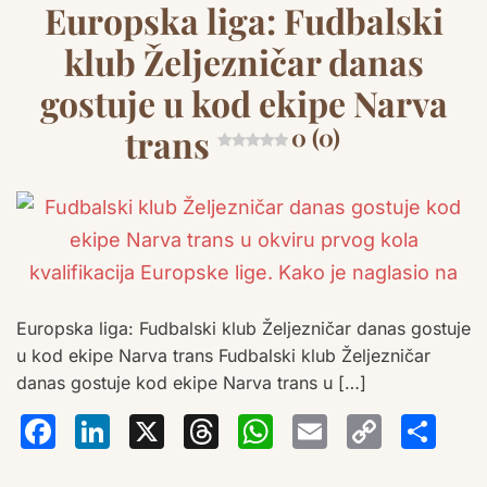
Europska liga: Fudbalski
klub Željezničar danas
gostuje u kod ekipe Narva
trans
0 (0)
Europska liga: Fudbalski klub Željezničar danas gostuje
u kod ekipe Narva trans Fudbalski klub Željezničar
danas gostuje kod ekipe Narva trans u […]
Facebook
LinkedIn
X
Threads
WhatsA
Email
Co
S
Lin