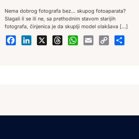
Nema dobrog fotografa bez… skupog fotoaparata?
Slagali li se ili ne, sa prethodnim stavom starijih
fotografa, činjenica je da skuplji model olakšava […]
Facebook
LinkedIn
X
Threads
WhatsA
Email
Co
S
Lin