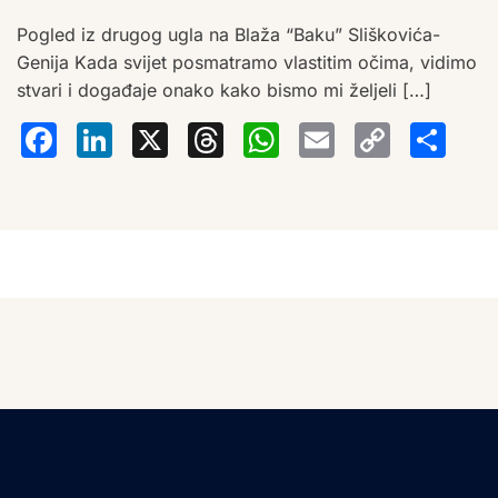
Pogled iz drugog ugla na Blaža “Baku” Sliškovića-
Genija Kada svijet posmatramo vlastitim očima, vidimo
stvari i događaje onako kako bismo mi željeli […]
Facebook
LinkedIn
X
Threads
WhatsA
Email
Co
S
Lin