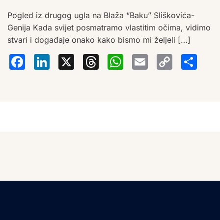
Pogled iz drugog ugla na Blaža “Baku” Sliškovića-
Genija Kada svijet posmatramo vlastitim očima, vidimo
stvari i događaje onako kako bismo mi željeli […]
Facebook
LinkedIn
X
Threads
WhatsA
Email
Co
S
Lin