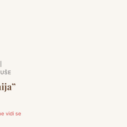
|
DUŠE
ija”