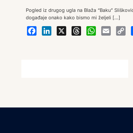
Pogled iz drugog ugla na Blaža “Baku” Slišković
događaje onako kako bismo mi željeli […]
Facebook
LinkedIn
X
Thread
Wha
Em