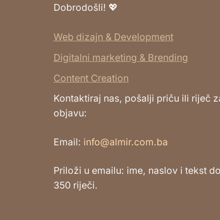
Dobrodošli! 💖
Web dizajn & Development
Digitalni marketing & Brending
Content Creation
Kontaktiraj nas, pošalji priču ili riječ z
objavu:
Email:
info@almir.com.ba
Priloži u emailu: ime, naslov i tekst d
350 riječi.