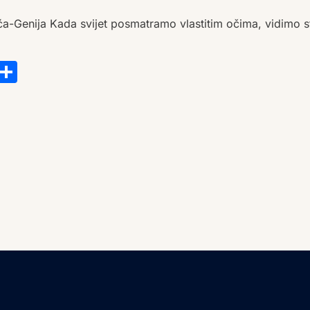
a-Genija Kada svijet posmatramo vlastitim očima, vidimo st
s
tsApp
ail
Copy
Share
Link