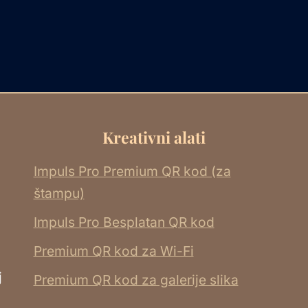
Kreativni alati
Impuls Pro Premium QR kod (za
štampu)
Impuls Pro Besplatan QR kod
Premium QR kod za Wi-Fi
j
Premium QR kod za galerije slika