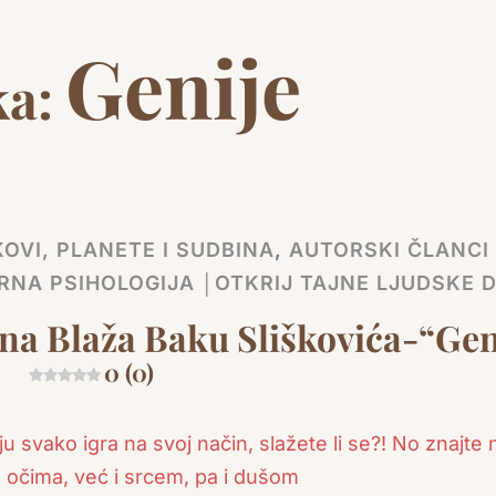
Genije
ka:
OVI, PLANETE I SUDBINA
,
AUTORSKI ČLANCI 
RNA PSIHOLOGIJA │OTKRIJ TAJNE LJUDSKE 
 na Blaža Baku Sliškovića-“Gen
0 (0)