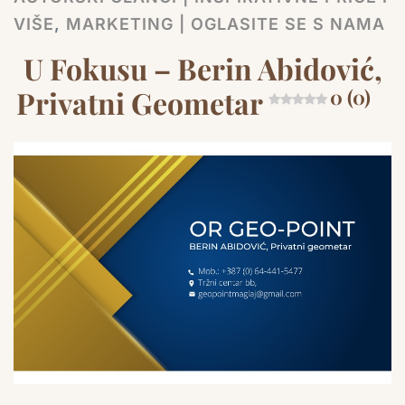
VIŠE
,
MARKETING | OGLASITE SE S NAMA
U Fokusu – Berin Abidović,
Privatni Geometar
0 (0)