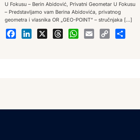
U Fokusu – Berin Abidović, Privatni Geometar U Fokusu
– Predstavljamo vam Berina Abidovića, privatnog
geometra i vlasnika OR „GEO-POINT“ – stručnjaka […]
Facebook
LinkedIn
X
Threads
WhatsA
Email
Co
S
Lin