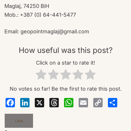
Maglaj, 74250 BiH
Mob.: +387 (0) 64-441-5477
Email: geopointmaglaj@gmail.com
How useful was this post?
Click on a star to rate it!
No votes so far! Be the first to rate this post.
Facebook
LinkedIn
X
Threads
WhatsA
Email
Co
S
Lin
Like