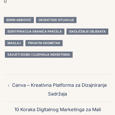
0
BERIN ABIDOVIĆ
GEODETSKE SITUACIJE
IDENTIFIKACIJA GRANICA PARCELA
ISKOLIČENJE OBJEKATA
MAGLAJ
PRIVATNI GEOMETAR
SAVJETI DIOBE I CIJEPANJA NEKRETNINA
Post
navigation
Canva – Kreativna Platforma za Dizajniranje
Sadržaja
10 Koraka Digitalnog Marketinga za Mali