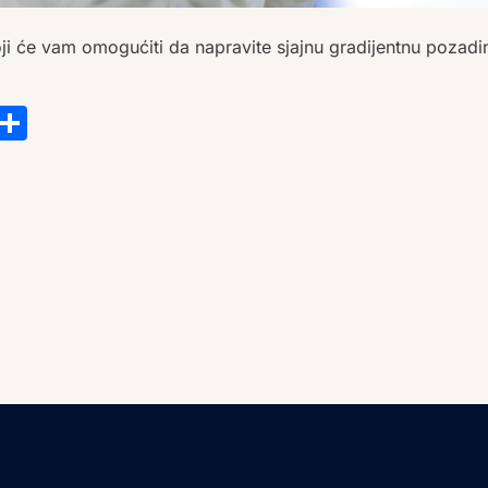
 koji će vam omogućiti da napravite sjajnu gradijentnu pozadi
s
tsApp
ail
Copy
Share
Link