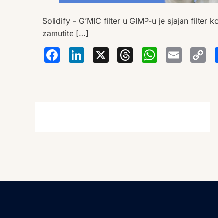
Solidify – G’MIC filter u GIMP-u je sjajan filter
zamutite […]
Facebook
LinkedIn
X
Thread
Wha
Em