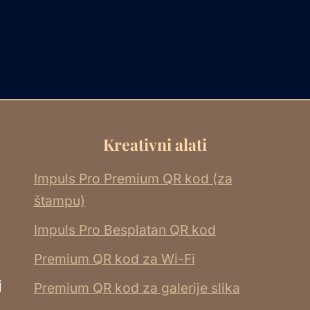
Kreativni alati
Impuls Pro Premium QR kod (za
štampu)
Impuls Pro Besplatan QR kod
Premium QR kod za Wi-Fi
j
Premium QR kod za galerije slika