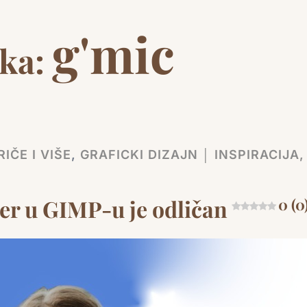
g'mic
ka:
IČE I VIŠE
,
GRAFICKI DIZAJN │ INSPIRACIJA,
ter u GIMP-u je odličan
0 (0