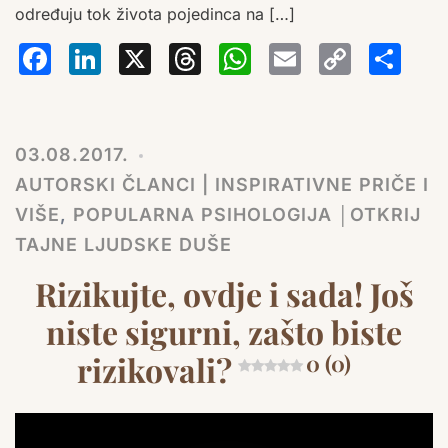
određuju tok života pojedinca na […]
Facebook
LinkedIn
X
Threads
WhatsA
Email
Co
S
Lin
03.08.2017.
AUTORSKI ČLANCI | INSPIRATIVNE PRIČE I
VIŠE
,
POPULARNA PSIHOLOGIJA │OTKRIJ
TAJNE LJUDSKE DUŠE
Rizikujte, ovdje i sada! Još
niste sigurni, zašto biste
rizikovali?
0 (0)