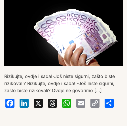
Rizikujte, ovdje i sada!-Još niste sigurni, zašto biste
rizikovali? Rizikujte, ovdje i sada! -Još niste sigurni,
zašto biste rizikovali? Ovdje ne govorimo […]
Facebook
LinkedIn
X
Threads
WhatsA
Email
Co
S
Lin