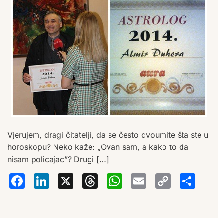
Vjerujem, dragi čitatelji, da se često dvoumite šta ste u
horoskopu? Neko kaže: „Ovan sam, a kako to da
nisam policajac”? Drugi […]
Facebook
LinkedIn
X
Threads
WhatsA
Email
Co
S
Lin