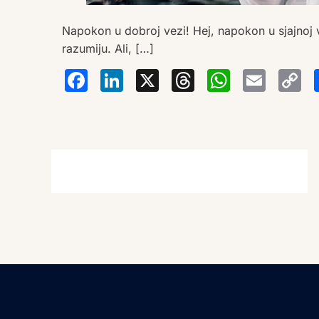
Napokon u dobroj vezi! Hej, napokon u sjajnoj v
razumiju. Ali, […]
Facebook
LinkedIn
X
Thread
Wha
Em