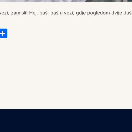
ezi, zamisli! Hej, baš, baš u vezi, gdje pogledom dvije duš
s
tsApp
ail
Copy
Share
Link