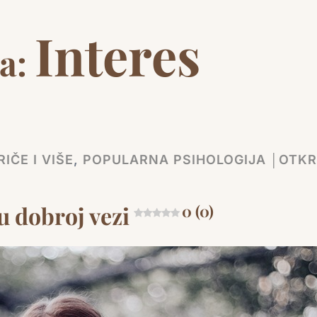
Interes
a:
IČE I VIŠE
,
POPULARNA PSIHOLOGIJA │OTKR
 dobroj vezi
0 (0)