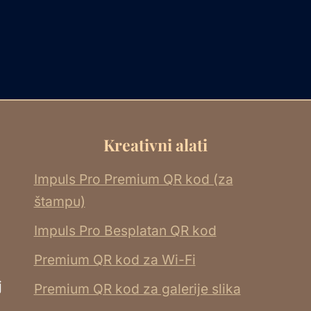
Kreativni alati
Impuls Pro Premium QR kod (za
štampu)
Impuls Pro Besplatan QR kod
Premium QR kod za Wi-Fi
j
Premium QR kod za galerije slika