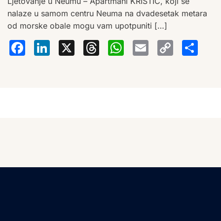
Ljetovanje u Neumu – Apartmani KRISTIĆ, koji se
nalaze u samom centru Neuma na dvadesetak metara
od morske obale mogu vam upotpuniti […]
Facebook
LinkedIn
X
Threads
WhatsA
Email
Co
S
Lin