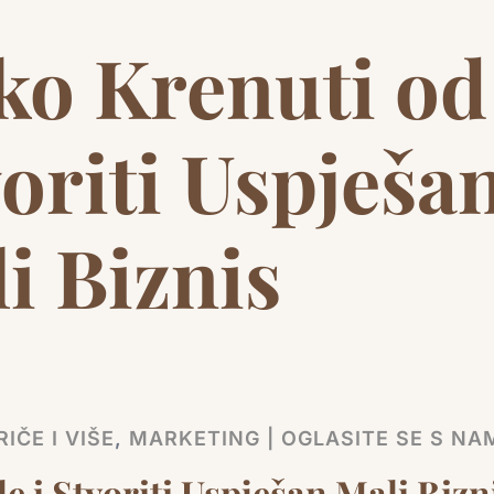
ko Krenuti od
voriti Uspješa
i Biznis
IČE I VIŠE
,
MARKETING | OGLASITE SE S NA
e i Stvoriti Uspješan Mali Bizn