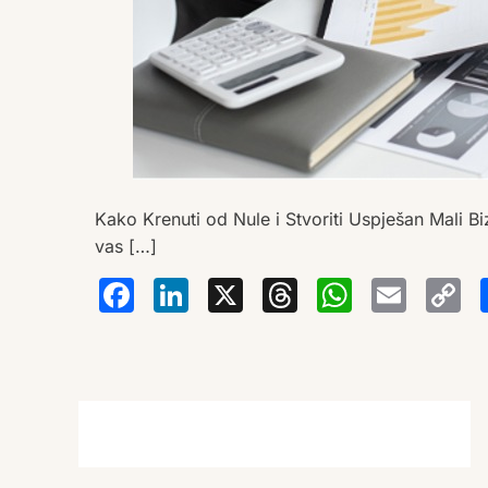
Kako Krenuti od Nule i Stvoriti Uspješan Mali Biz
vas […]
Facebook
LinkedIn
X
Thread
Wha
Em