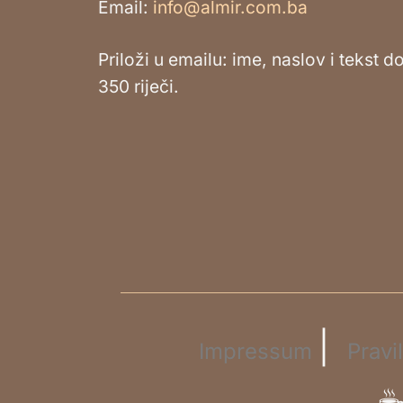
Email:
info@almir.com.ba
Priloži u emailu: ime, naslov i tekst d
350 riječi.
|
Impressum
Pravi