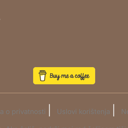
o
|
|
la o privatnosti
Uslovi korištenja
N
☕