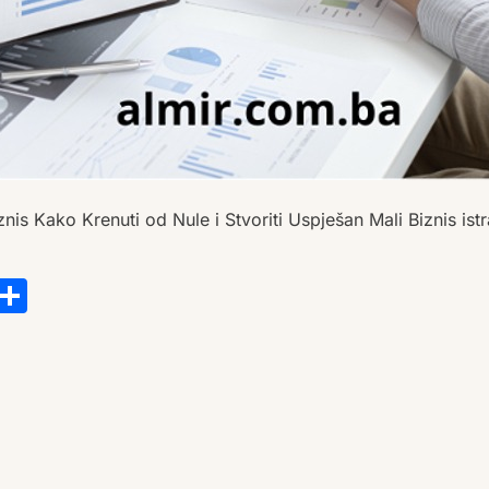
nis Kako Krenuti od Nule i Stvoriti Uspješan Mali Biznis istr
s
tsApp
ail
Copy
Share
Link