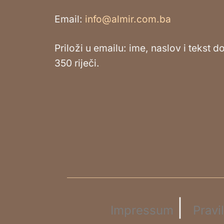
Email:
info@almir.com.ba
Priloži u emailu: ime, naslov i tekst d
350 riječi.
|
Impressum
Pravi