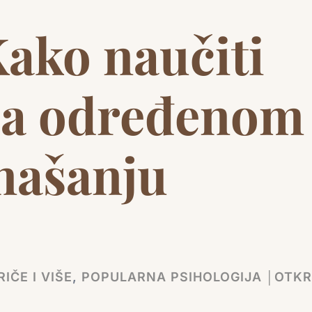
ako naučiti
a određenom
našanju
IČE I VIŠE
,
POPULARNA PSIHOLOGIJA │OTKR