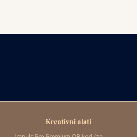
Kreativni alati
Impuls Pro Premium QR kod (za