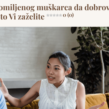
“ omiljenog muškarca da dobro
to Vi zaželite
0 (0)