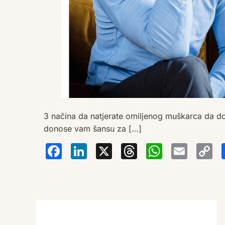
3 načina da natjerate omiljenog muškarca da dob
donose vam šansu za […]
Facebook
LinkedIn
X
Thread
Wha
Em