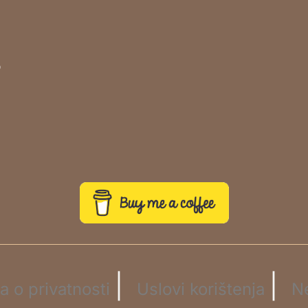
o
|
|
la o privatnosti
Uslovi korištenja
N