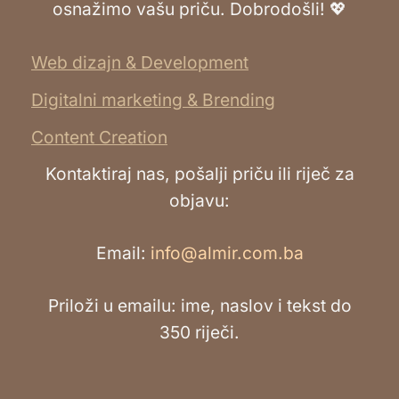
osnažimo vašu priču. Dobrodošli! 💖
Web dizajn & Development
Digitalni marketing & Brending
Content Creation
Kontaktiraj nas, pošalji priču ili riječ za
objavu:
Email:
info@almir.com.ba
Priloži u emailu: ime, naslov i tekst do
350 riječi.