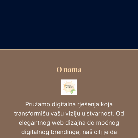
O nama
Pružamo digitalna rješenja koja
transformišu vašu viziju u stvarnost. Od
elegantnog web dizajna do moćnog
digitalnog brendinga, naš cilj je da