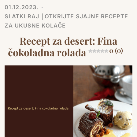
01.12.2023.
SLATKI RAJ │OTKRIJTE SJAJNE RECEPTE
ZA UKUSNE KOLAČE
Recept za desert: Fina
čokoladna rolada
0 (0)