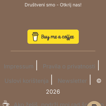
Društveni smo - Otkrij nas!
|
|
Impressum
Pravila o privatnosti
|
|
Uslovi korištenja
Newsletter
©
2026
☕
Ako želiš, podrži moj rad šoljicom