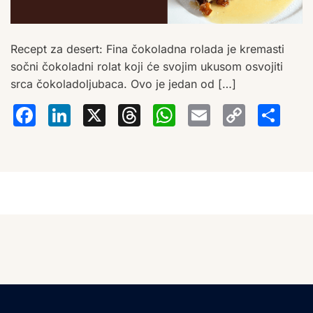
Recept za desert: Fina čokoladna rolada je kremasti
sočni čokoladni rolat koji će svojim ukusom osvojiti
srca čokoladoljubaca. Ovo je jedan od […]
Facebook
LinkedIn
X
Threads
WhatsA
Email
Co
S
Lin