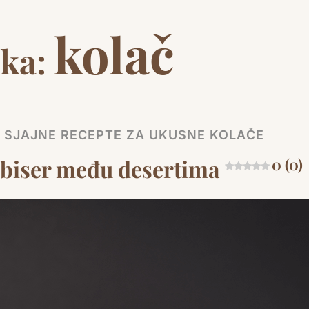
kolač
ka:
E SJAJNE RECEPTE ZA UKUSNE KOLAČE
i biser među desertima
0 (0)