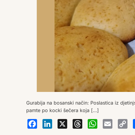
Gurabija na bosanski način: Poslastica iz djetinj
pamte po kocki šečera koja […]
Facebook
LinkedIn
X
Thread
Wha
Em