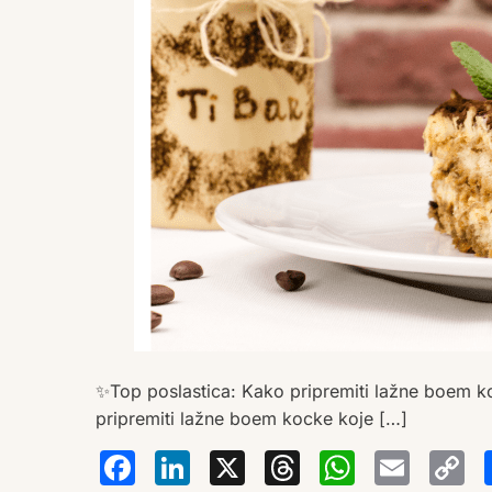
✨Top poslastica: Kako pripremiti lažne boem 
pripremiti lažne boem kocke koje […]
Facebook
LinkedIn
X
Thread
Wha
Em