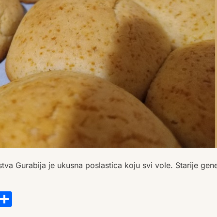
stva Gurabija je ukusna poslastica koju svi vole. Starije gene
s
tsApp
ail
Copy
Share
Link