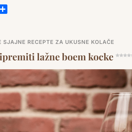
s
tsApp
ail
Copy
Share
Link
TE SJAJNE RECEPTE ZA UKUSNE KOLAČE
ripremiti lažne boem kocke