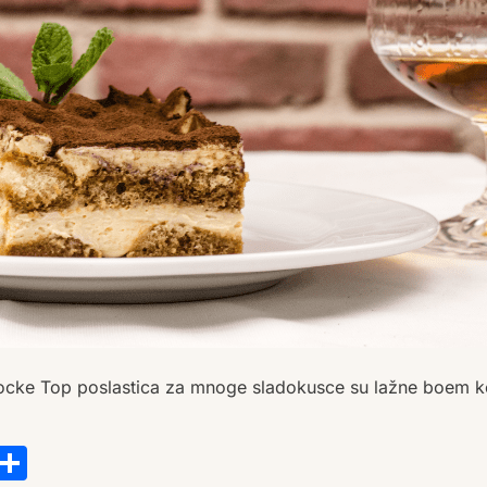
kocke Top poslastica za mnoge sladokusce su lažne boem 
s
tsApp
ail
Copy
Share