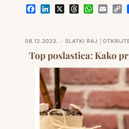
Facebook
LinkedIn
X
Thread
Wha
Em
08.12.2023.
SLATKI RAJ │OTKRIJ
Top poslastica: Kako p