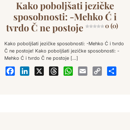
Kako poboljšati jezičke
sposobnosti: -Mehko Ć i
tvrdo Č ne postoje
0 (0)
Kako poboljšati jezičke sposobnosti: -Mehko Ć i tvrdo
Č ne postoje! Kako poboljšati jezičke sposobnosti: -
Mehko Ć i tvrdo Č ne postoje […]
Facebook
LinkedIn
X
Threads
WhatsA
Email
Co
S
Lin