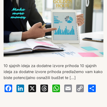
10 sjajnih ideja za dodatne izvore prihoda 10 sjajnih
ideja za dodatne izvore prihoda predlažemo vam kako
biste potencijalno osnažili budžet te […]
Facebook
LinkedIn
X
Threads
WhatsA
Email
Co
S
Lin