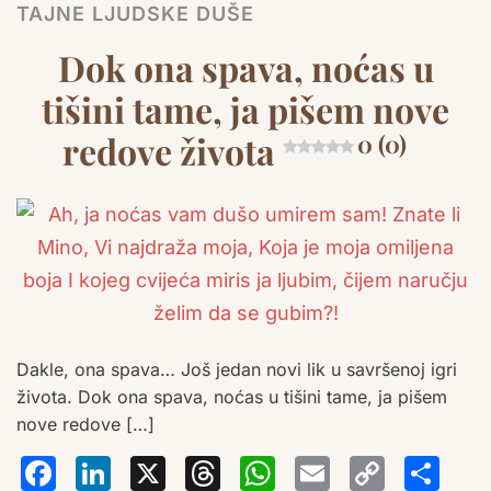
TAJNE LJUDSKE DUŠE
Dok ona spava, noćas u
tišini tame, ja pišem nove
redove života
0 (0)
Dakle, ona spava… Još jedan novi lik u savršenoj igri
života. Dok ona spava, noćas u tišini tame, ja pišem
nove redove […]
Facebook
LinkedIn
X
Threads
WhatsA
Email
Co
S