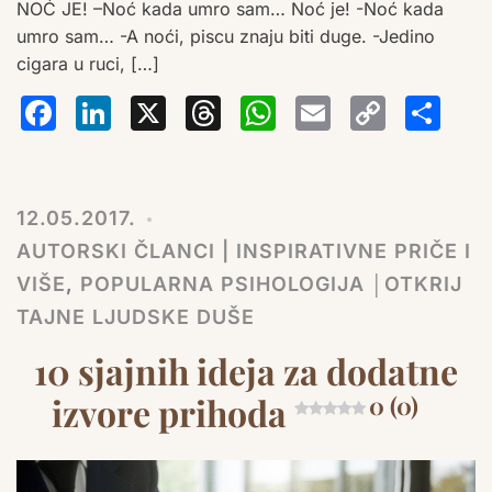
NOĆ JE! –Noć kada umro sam… Noć je! -Noć kada
umro sam… -A noći, piscu znaju biti duge. -Jedino
cigara u ruci, […]
Facebook
LinkedIn
X
Threads
WhatsA
Email
Co
S
Lin
12.05.2017.
AUTORSKI ČLANCI | INSPIRATIVNE PRIČE I
VIŠE
,
POPULARNA PSIHOLOGIJA │OTKRIJ
TAJNE LJUDSKE DUŠE
10 sjajnih ideja za dodatne
izvore prihoda
0 (0)