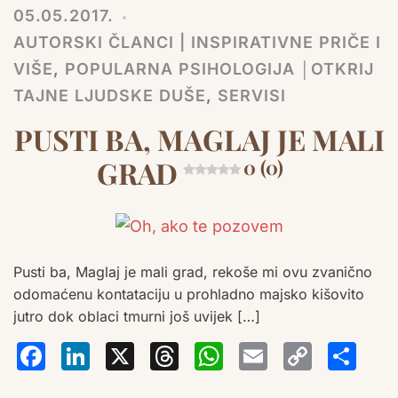
05.05.2017.
AUTORSKI ČLANCI | INSPIRATIVNE PRIČE I
VIŠE
,
POPULARNA PSIHOLOGIJA │OTKRIJ
TAJNE LJUDSKE DUŠE
,
SERVISI
PUSTI BA, MAGLAJ JE MALI
GRAD
0 (0)
Pusti ba, Maglaj je mali grad, rekoše mi ovu zvanično
odomaćenu kontataciju u prohladno majsko kišovito
jutro dok oblaci tmurni još uvijek […]
Facebook
LinkedIn
X
Threads
WhatsA
Email
Co
S
Lin