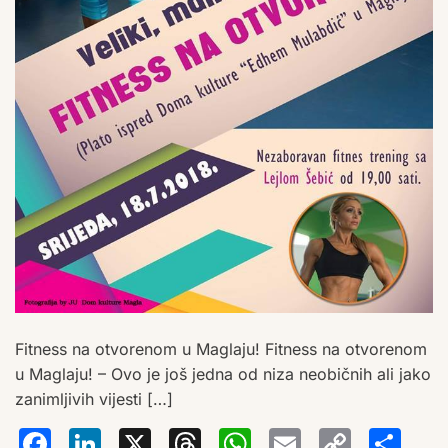
Fitness na otvorenom u Maglaju! Fitness na otvorenom
u Maglaju! – Ovo je još jedna od niza neobičnih ali jako
zanimljivih vijesti […]
Facebook
LinkedIn
X
Threads
WhatsA
Email
Co
S