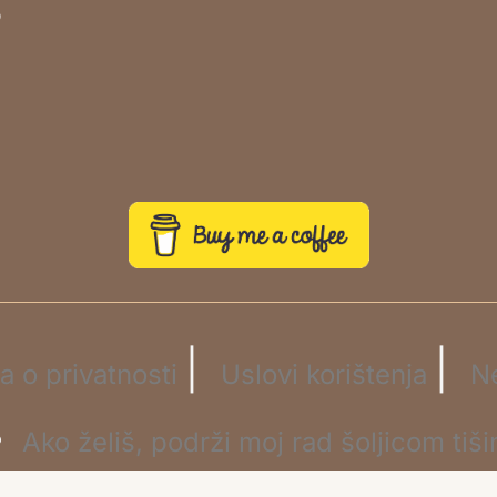
o
|
|
la o privatnosti
Uslovi korištenja
N
☕
Ako želiš, podrži moj rad šoljicom tiši