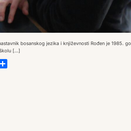
tavnik bosanskog jezika i književnosti Rođen je 1985. go
školu […]
s
tsApp
ail
Copy
Share
Link