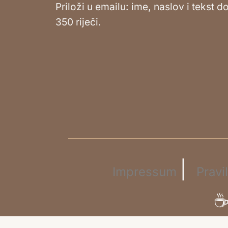
Priloži u emailu: ime, naslov i tekst d
350 riječi.
|
Impressum
Pravi