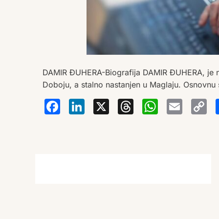
DAMIR ĐUHERA-Biografija DAMIR ĐUHERA, je nas
Doboju, a stalno nastanjen u Maglaju. Osnovnu 
Facebook
LinkedIn
X
Thread
Wha
Em