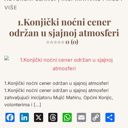
VIŠE
1.Konjički noćni cener
održan u sjajnoj atmosferi
0 (0)
1.Konjički noćni cener održan u sjajnoj atmosferi
1.Konjički noćni cener održan u sjajnoj atmosferi
zahvaljujući inicijatoru Mujić Mahiru, Općini Konjic,
volonterima i […]
Facebook
LinkedIn
X
Threads
WhatsA
Email
Co
S
Lin