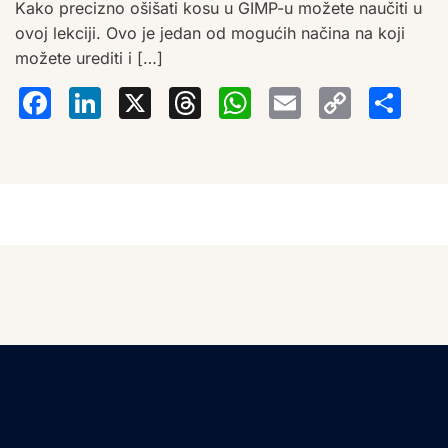
Kako precizno ošišati kosu u GIMP-u možete naučiti u
ovoj lekciji. Ovo je jedan od mogućih načina na koji
možete urediti i […]
Facebook
LinkedIn
X
Threads
WhatsA
Email
Co
S
Lin