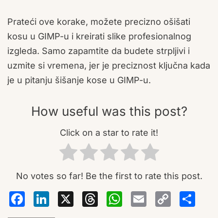
Prateći ove korake, možete precizno ošišati
kosu u GIMP-u i kreirati slike profesionalnog
izgleda. Samo zapamtite da budete strpljivi i
uzmite si vremena, jer je preciznost ključna kada
je u pitanju šišanje kose u GIMP-u.
How useful was this post?
Click on a star to rate it!
No votes so far! Be the first to rate this post.
Facebook
LinkedIn
X
Threads
WhatsA
Email
Co
S
Lin