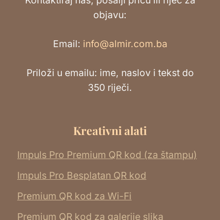
Kontaktiraj nas, pošalji priču ili riječ za
objavu:
Email:
info@almir.com.ba
Priloži u emailu: ime, naslov i tekst do
350 riječi.
Kreativni alati
Impuls Pro Premium QR kod (za štampu)
Impuls Pro Besplatan QR kod
Premium QR kod za Wi-Fi
Premium QR kod za galerije slika