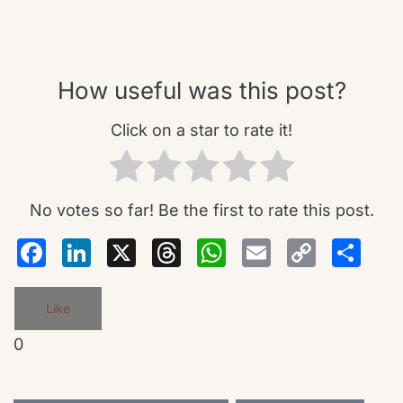
How useful was this post?
Click on a star to rate it!
No votes so far! Be the first to rate this post.
Facebook
LinkedIn
X
Threads
WhatsA
Email
Co
S
Lin
Like
0