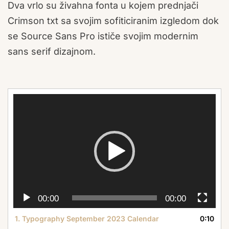
Dva vrlo su živahna fonta u kojem prednjači
Crimson txt sa svojim sofiticiranim izgledom dok
se Source Sans Pro ističe svojim modernim
sans serif dizajnom.
Video
Player
00:00
00:00
1. Typography September 2023 Calendar
0:10