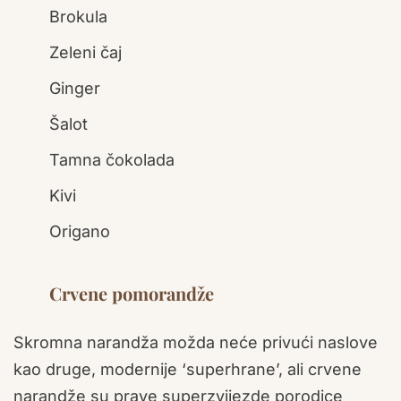
Brokula
Zeleni čaj
Ginger
Šalot
Tamna čokolada
Kivi
Origano
Crvene pomorandže
Skromna narandža možda neće privući naslove
kao druge, modernije ‘superhrane’, ali crvene
narandže su prave superzvijezde porodice