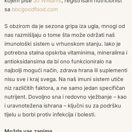
kojem piše
Jo Williams
, registrisani nutricionist
sa
bbcgoodfood.com
S obzirom da je sezona gripa iza ugla, mnogi od
nas razmišljaju o tome šta može održati naš
imunološki sistem u vrhunskom stanju. Iako je
potrebna stalna opskrba vitaminima, mineralima i
antioksidansima da bi ono funkcioniralo na
najbolji mogući način, zdrava hrana ili suplementi
nisu sve i kraj svega. Na naš imuni sistem utiče
niz različitih faktora, a ne samo jedan specifičan
nutrijent. Dovoljno sna i redovno vježbanje – kao
i uravnotežena ishrana – ključni su za podršku
tijelu u borbi protiv infekcija i bolesti.
Možda vas zanima