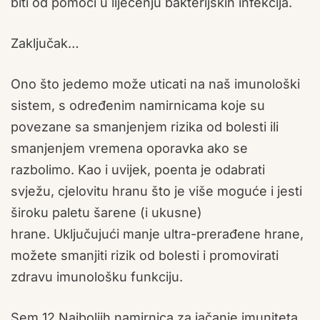
biti od pomoći u liječenju bakterijskih infekcija.
Zaključak…
Ono što jedemo može uticati na naš imunološki
sistem, s određenim namirnicama koje su
povezane sa smanjenjem rizika od bolesti ili
smanjenjem vremena oporavka ako se
razbolimo. Kao i uvijek, poenta je odabrati
svježu, cjelovitu hranu što je više moguće i jesti
široku paletu šarene (i ukusne)
hrane. Uključujući manje ultra-prerađene hrane,
možete smanjiti rizik od bolesti i promovirati
zdravu imunološku funkciju.
Sem 12 Najboljih namirnica za jačanje imuniteta