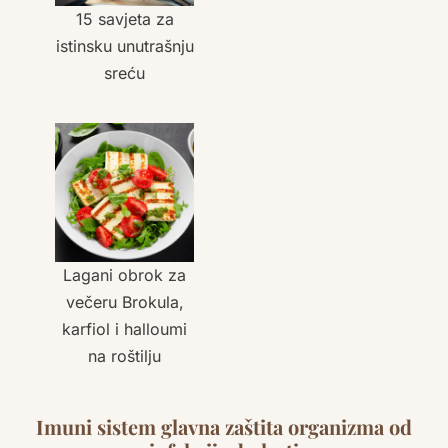
15 savjeta za
istinsku unutrašnju
sreću
Lagani obrok za
večeru Brokula,
karfiol i halloumi
na roštilju
Imuni sistem glavna zaštita organizma od