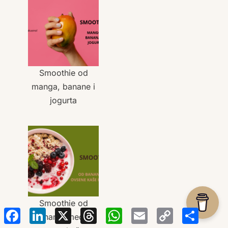
Smoothie od
manga, banane i
jogurta
Smoothie od
Facebook
LinkedIn
X
Threads
WhatsApp
Email
Copy
Sha
Link
banane, meda i