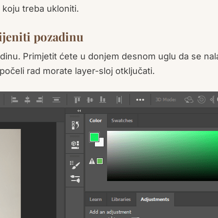
 koju treba ukloniti.
mijeniti pozadinu
ozadinu. Primjetit ćete u donjem desnom uglu da se nal
očeli rad morate layer-sloj otključati.