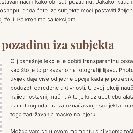
nostavan način kako obrisati pozadinu. Dakako, kada 
toshopu, onda ćete iza subjekta moći postaviti želje
j želji. Pa krenimo sa lekcijom.
 pozadinu iza subjekta
Cilj današnje lekcije je dobiti transparentnu poz
kao što je to prikazano na fotografiji lijevo. Pho
uvijek daje više od jedne opcije kada je potrebn
poduzeti određene aktivnosti. U ovoj lekciji nauč
najjednostavniji način. A to je kroz upotrebu alat
pametnog odabira za označavanje subjekta i na
toga zadržavanja maske na lejeru.
Možda vam se u ovom momentu ćini veoma teš