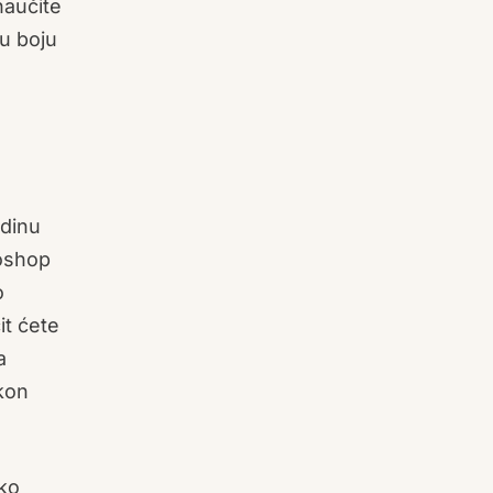
naučite
nu boju
adinu
toshop
o
it ćete
a
kon
ko