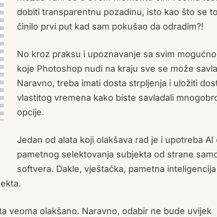
dobiti transparentnu pozadinu, isto kao što se t
činilo prvi put kad sam pokušao da odradim?!
No kroz praksu i upoznavanje sa svim mogućno
koje Photoshop nudi na kraju sve se može savla
Naravno, treba imati dosta strpljenja i uložiti dos
vlastitog vremena kako biste savladali mnogobr
opcije.
Jedan od alata koji olakšava rad je i upotreba AI 
pametnog selektovanja subjekta od strane sam
softvera. Dakle, vještačka, pametna inteligencija
ekta.
kta veoma olakšano. Naravno, odabir ne bude uvijek