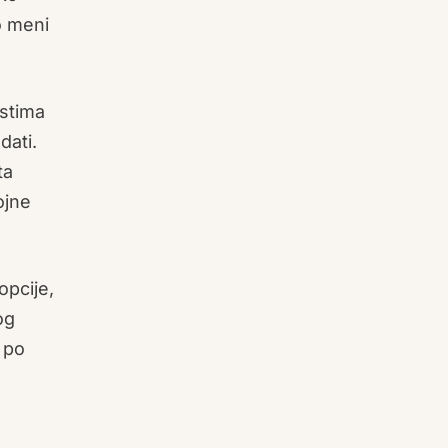
o meni
stima
dati.
ta
ojne
opcije,
og
 po