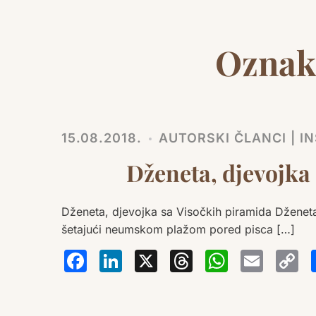
Oznak
15.08.2018.
AUTORSKI ČLANCI | IN
Dženeta, djevojka
Dženeta, djevojka sa Visočkih piramida Dženeta
šetajući neumskom plažom pored pisca […]
Facebook
LinkedIn
X
Thread
Wha
Em