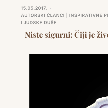
15.05.2017.
AUTORSKI ČLANCI | INSPIRATIVNE PR
LJUDSKE DUŠE
Niste sigurni: Čiji je živ