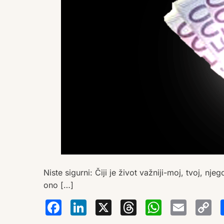
Niste sigurni: Čiji je život važniji-moj, tvoj, 
ono […]
Facebook
LinkedIn
X
Thread
Wha
Em