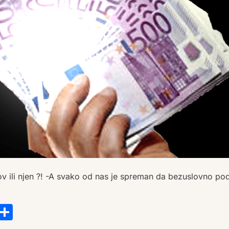
njegov ili njen ?! -A svako od nas je spreman da bezuslovno p
s
tsApp
ail
Copy
Share
Link