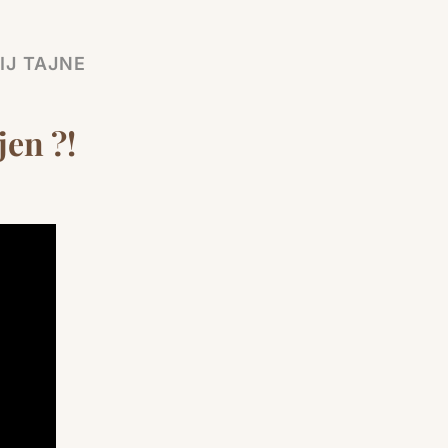
IJ TAJNE
jen ?!