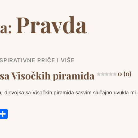
Pravda
a:
SPIRATIVNE PRIČE I VIŠE
 sa Visočkih piramida
0 (0)
, djevojka sa Visočkih piramida sasvim slučajno uvukla mi 
s
tsApp
ail
Copy
Share
Link