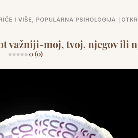
IČE I VIŠE
,
POPULARNA PSIHOLOGIJA │OTKR
ot važniji-moj, tvoj, njegov ili n
0 (0)