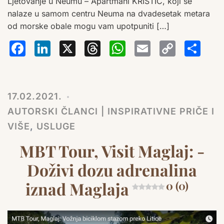
Ljetovanje u Neumu – Apartmani KRISTIĆ, koji se
nalaze u samom centru Neuma na dvadesetak metara
od morske obale mogu vam upotpuniti […]
Facebook
LinkedIn
X
Threads
WhatsA
Email
Co
S
Lin
17.02.2021.
AUTORSKI ČLANCI | INSPIRATIVNE PRIČE I
VIŠE
,
USLUGE
MBT Tour, Visit Maglaj: -
Doživi dozu adrenalina
iznad Maglaja
0 (0)