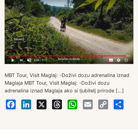
MBT Tour, Visit Maglaj: -Doživi dozu adrenalina iznad
Maglaja MBT Tour, Visit Maglaj: -Doživi dozu
adrenalina iznad Maglaja ako si ljubitelj prirode […]
Facebook
LinkedIn
X
Threads
WhatsA
Email
Co
S
Lin