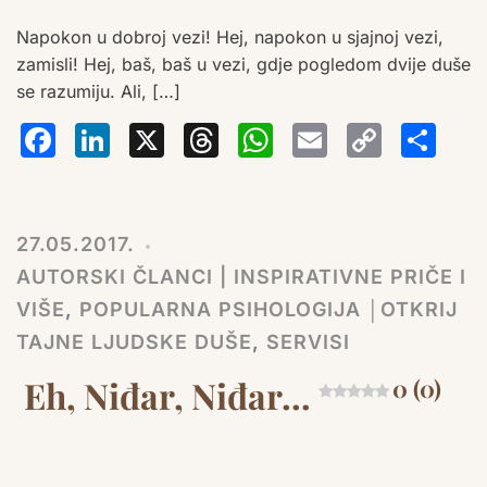
Napokon u dobroj vezi! Hej, napokon u sjajnoj vezi,
zamisli! Hej, baš, baš u vezi, gdje pogledom dvije duše
se razumiju. Ali, […]
Facebook
LinkedIn
X
Threads
WhatsA
Email
Co
S
Lin
27.05.2017.
AUTORSKI ČLANCI | INSPIRATIVNE PRIČE I
VIŠE
,
POPULARNA PSIHOLOGIJA │OTKRIJ
TAJNE LJUDSKE DUŠE
,
SERVISI
Eh, Niđar, Niđar…
0 (0)