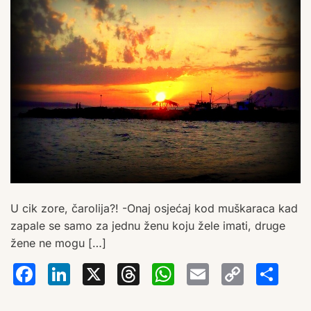
U cik zore, čarolija?! -Onaj osjećaj kod muškaraca kad
zapale se samo za jednu ženu koju žele imati, druge
žene ne mogu […]
Facebook
LinkedIn
X
Threads
WhatsA
Email
Co
S
Lin