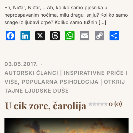
Eh, Niđar, Niđar,… Ah, koliko samo pjesnika u
neprospavanim noćima, milu dragu, sniju? Koliko samo
snage iz ljubavi crpe? Koliko samo tužnih […]
Facebook
LinkedIn
X
Threads
WhatsA
Email
Co
S
Lin
03.05.2017.
AUTORSKI ČLANCI | INSPIRATIVNE PRIČE I
VIŠE
,
POPULARNA PSIHOLOGIJA │OTKRIJ
TAJNE LJUDSKE DUŠE
U cik zore, čarolija
0 (0)