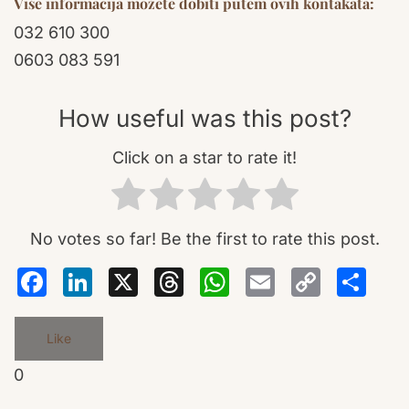
Više informacija možete dobiti putem ovih kontakata:
032 610 300
0603 083 591
How useful was this post?
Click on a star to rate it!
No votes so far! Be the first to rate this post.
Facebook
LinkedIn
X
Threads
WhatsA
Email
Co
S
Lin
Like
0