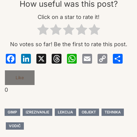
How useful was this post?
Click on a star to rate it!
No votes so far! Be the first to rate this post.
Facebook
LinkedIn
X
Threads
WhatsA
Email
Co
S
Lin
Like
0
GIMP
IZREZIVANJE
LEKCIJA
OBJEKT
TEHNIKA
VODIČ