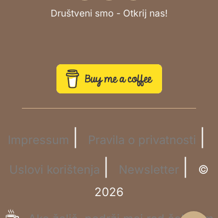
Društveni smo - Otkrij nas!
|
|
Impressum
Pravila o privatnosti
|
|
Uslovi korištenja
Newsletter
©
2026
☕