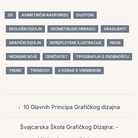
3D
ASIMETRIČNI RASPOREDI
DUOTONI
EKOLOŠKI DIZAJN
GEOMETRIJSKI OBRASCI
GRADIJENTI
GRAFIČKI DIZAJN
ISPREPLETENE ILUSTRACIJE
NEON
NEONSKE BOJE
ODRŽIVOST
TIPOGRAFIJA S OSOBNOŠĆU
TREND
TRENDOVI
U KORAK S VREMENOM
Post
navigation
10 Glavnih Principa Grafičkog dizajna
Švajcarska Škola Grafičkog Dizajna: -