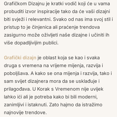
Grafičkom Dizajnu je kratki vodič koji će u vama
probuditi izvor inspiracije tako da će vaši dizajni
biti svježi i relevantni. Svako od nas ima svoj stil i
pristup to je činjenica ali praćenje trendova
zasigurno može oživljeti naše dizajne i učiniti ih
više dopadljivijim publici.
Grafički dizajn
je oblast koja se kao i svaka
druga s vremena na vrijeme mijenja, razvija i
poboljšava. A kako se ona mijenja i razvija, tako i
sam svijet dizajnera mora da se usklađuje i
prilagođava. U Korak s Vremenom nije uvijek
lahko ići ali je potreba kako bi bili moderni,
zanimljivi i istaknuti. Zato hajmo da istražimo
najnovije trendove.