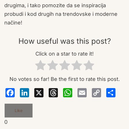
drugima, i tako pomozite da se inspiracija
probudi i kod drugih na trendovske i moderne
načine!
How useful was this post?
Click on a star to rate it!
No votes so far! Be the first to rate this post.
Facebook
LinkedIn
X
Threads
WhatsA
Email
Co
S
Lin
Like
0