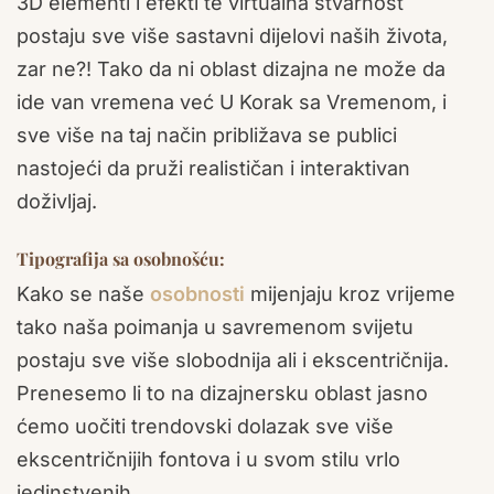
3D elementi i efekti te virtualna stvarnost
postaju sve više sastavni dijelovi naših života,
zar ne?! Tako da ni oblast dizajna ne može da
ide van vremena već U Korak sa Vremenom, i
sve više na taj način približava se publici
nastojeći da pruži realističan i interaktivan
doživljaj.
Tipografija sa osobnošću:
Kako se naše
osobnosti
mijenjaju kroz vrijeme
tako naša poimanja u savremenom svijetu
postaju sve više slobodnija ali i ekscentričnija.
Prenesemo li to na dizajnersku oblast jasno
ćemo uočiti trendovski dolazak sve više
ekscentričnijih fontova i u svom stilu vrlo
jedinstvenih.