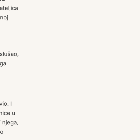
teljica
noj
slušao,
ega
io. I
nice u
 njega,
ao