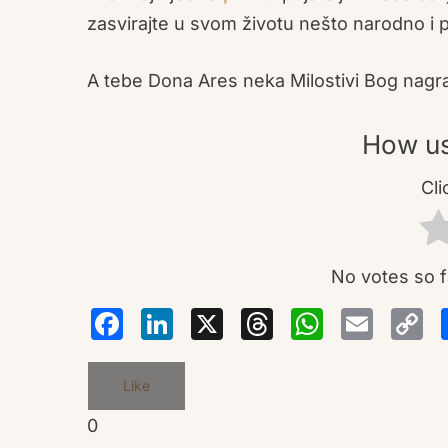
zasvirajte u svom životu nešto narodno i p
A tebe Dona Ares neka Milostivi Bog nagra
How us
Cli
No votes so fa
Facebook
LinkedIn
X
Thread
Wha
Em
Like
0