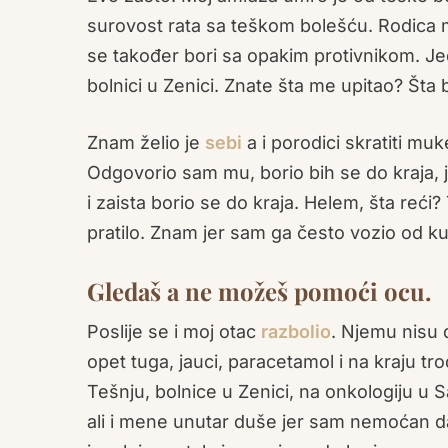
surovost rata sa teškom bolešću. Rodica mi
se također bori sa opakim protivnikom. Je
bolnici u Zenici. Znate šta me upitao? Šta 
Znam želio je
sebi
a i porodici skratiti muk
Odgovorio sam mu, borio bih se do kraja,
i zaista borio se do kraja. Helem, šta reći
pratilo. Znam jer sam ga često vozio od kuć
Gledaš a ne možeš pomoći ocu.
Poslije se i moj otac
razbolio
. Njemu nisu da
opet tuga, jauci, paracetamol i na kraju t
Tešnju, bolnice u Zenici, na onkologiju u 
ali i mene unutar duše jer sam nemoćan d