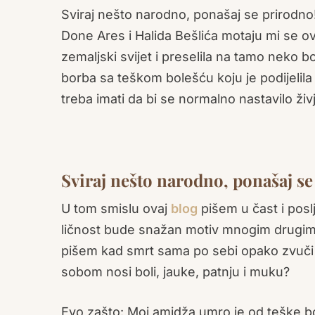
Sviraj nešto narodno, ponašaj se prirodn
Done Ares i Halida Bešlića motaju mi se ov
zemaljski svijet i preselila na tamo neko 
borba sa teškom bolešću koju je podijelila
treba imati da bi se normalno nastavilo ži
Sviraj nešto narodno, ponašaj se
U tom smislu ovaj
blog
pišem u čast i posl
ličnost bude snažan motiv mnogim drugim o
pišem kad smrt sama po sebi opako zvuči a 
sobom nosi boli, jauke, patnju i muku?
Evo zašto: Moj amidža umro je od teške bo