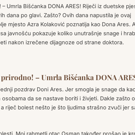
o! – Umrla Bišćanka DONA ARES! Riječi iz duetske pj
ih dana po glavi. Zašto? Ovih dana napustila je ovaj
bolje mjesto Azra Kolaković poznatija kao Dona Ares. 
 sa javnošću pokazuje koliko unutrašnje snage i hrab
vjeti nakon izrečene dijagnoze od strane doktora.
 prirodno!
– Umrla Bišćanka DONA ARE
jednji pozdrav Doni Ares. Jer smogla je snage da ka
sobama da se nastave boriti i živjeti. Dakle zašto 
riječ bolest nešto je što ljudima strašno zvuči jer s
lesti, Moj rahmetli otac Osman također prošao je kr