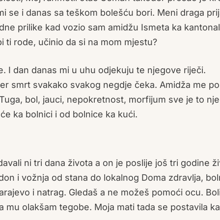
 se i danas sa teškom bolešću bori. Meni draga prija
dne prilike kad vozio sam amidžu Ismeta ka kantonal
bi ti rode, učinio da si na mom mjestu?
e. I dan danas mi u uhu odjekuju te njegove riječi.
 jer smrt svakako svakog negdje čeka. Amidža me po
? Tuga, bol, jauci, nepokretnost, morfijum sve je to nj
e ka bolnici i od bolnice ka kući.
vali ni tri dana života a on je poslije još tri godine živ
rodon i vožnja od stana do lokalnog Doma zdravlja, bol
Sarajevo i natrag. Gledaš a ne možeš pomoći ocu. Boli
a mu olakšam tegobe. Moja mati tada se postavila k