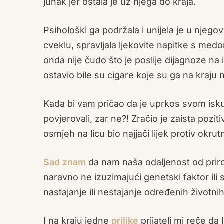
junak jer ostala je uz njega do kraja.
Psihološki ga podržala i unijela je u njego
cveklu, spravljala ljekovite napitke s med
onda nije čudo što je poslije dijagnoze na 
ostavio bile su cigare koje su ga na kraju 
Kada bi vam pričao da je uprkos svom isk
povjerovali, zar ne?! Zračio je zaista pozi
osmjeh na licu bio najjači lijek protiv okrut
Sad znam
da nam naša odaljenost od prirod
naravno ne izuzimajući genetski faktor ili 
nastajanje ili nestajanje određenih životni
I na kraju jedne
prilike
prijatelj mi reče da