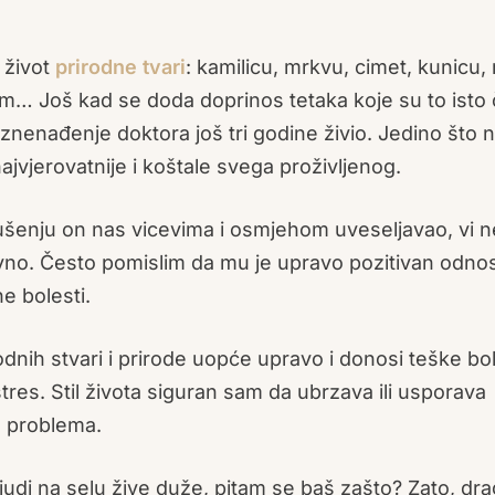
v život
prirodne tvari
: kamilicu, mrkvu, cimet, kunicu,
om… Još kad se doda doprinos tetaka koje su to isto č
iznenađenje doktora još tri godine živio. Jedino što n
najvjerovatnije i koštale svega proživljenog.
ušenju on nas vicevima i osmjehom uveseljavao, vi n
tivno. Često pomislim da mu je upravo pozitivan odnos
ne bolesti.
nih stvari i prirode uopće upravo i donosi teške bol
stres. Stil života siguran sam da ubrzava ili usporava
h problema.
 ljudi na selu žive duže, pitam se baš zašto? Zato, drag