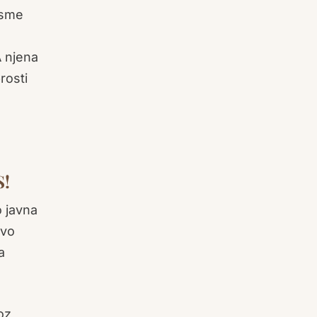
esme
A njena
rosti
S!
o javna
ovo
a
oz