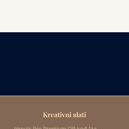
Kreativni alati
Impuls Pro Premium QR kod (za