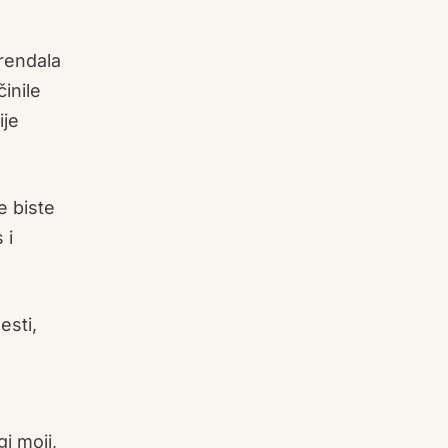
 rendala
inile
ije
e biste
 i
esti,
i moji,