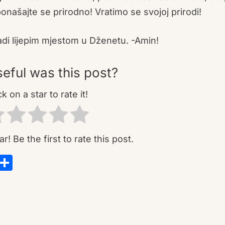
onašajte se prirodno! Vratimo se svojoj prirodi!
di lijepim mjestom u Dženetu. -Amin!
eful was this post?
ck on a star to rate it!
r! Be the first to rate this post.
s
tsApp
ail
Copy
Share
Link