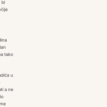
 bi
čije
dina
dan
pa tako
adića u
e
ti a ne
io
ome