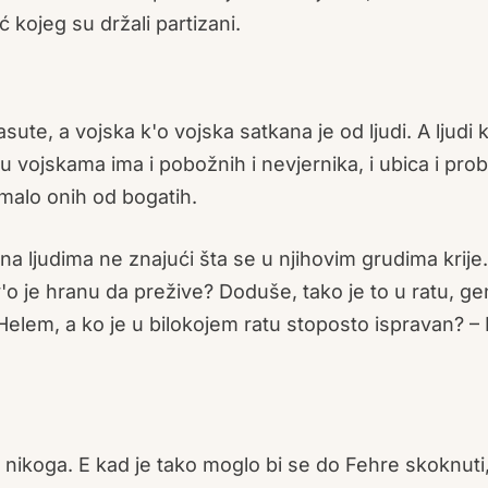
ć kojeg su držali partizani.
sute, a vojska k'o vojska satkana je od ljudi. A ljudi k
 u vojskama ima i pobožnih i nevjernika, i ubica i prob
a malo onih od bogatih.
 ljudima ne znajući šta se u njihovim grudima krije. 
'o je hranu da prežive? Doduše, tako je to u ratu, ge
Helem, a ko je u bilokojem ratu stoposto ispravan? – 
e nikoga. E kad je tako moglo bi se do Fehre skoknuti