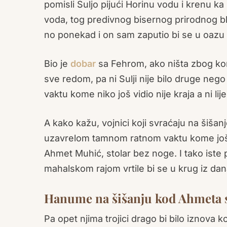
pomisli Suljo pijući Horinu vodu i krenu ka 
voda, tog predivnog bisernog prirodnog bla
no ponekad i on sam zaputio bi se u oazu 
Bio je
dobar
sa Fehrom, ako ništa zbog komš
sve redom, pa ni Sulji nije bilo druge nego
vaktu kome niko još vidio nije kraja a ni l
A kako kažu, vojnici koji svraćaju na šišanje
uzavrelom tamnom ratnom vaktu kome još ne
Ahmet Muhić, stolar bez noge. I tako iste 
mahalskom rajom vrtile bi se u krug iz dan
Hanume na šišanju kod Ahmeta s
Pa opet njima trojici drago bi bilo iznova k