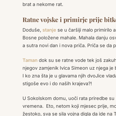
brat a nekome rat.
Ratne vojske i primirje prije bitk
Doduše,
stanje
se u čaršiji malo primirilo
Bosne položene mahale. Mahala danju osv
a sutra novi dan i nova priča. Priča se da 
Taman
dok su se ratne vode tek još zakuha
njegov zamjenik Ivica Simeon uz njega je b
I ko zna šta je u glavama njih dvoJice vla
stigoše evo i do naših krajeva?!
U Sokolskom domu, uoči rata priredbe su 
vremena. Eto, netom koji mjesec prije, moglo
žestoko, sva se sila vojna digla da ide na T