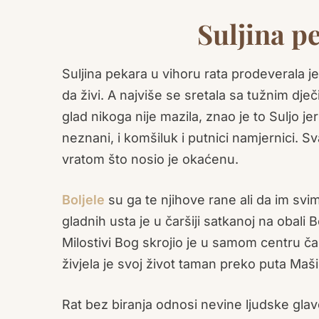
Suljina p
Suljina pekara u vihoru rata prodeverala je
da živi. A najviše se sretala sa tužnim dj
glad nikoga nije mazila, znao je to Suljo j
neznani, i komšiluk i putnici namjernici.
vratom što nosio je okaćenu.
Boljele
su ga te njihove rane ali da im sv
gladnih usta je u čaršiji satkanoj na obali
Milostivi Bog skrojio je u samom centru č
živjela je svoj život taman preko puta Maš
Rat bez biranja odnosi nevine ljudske glave