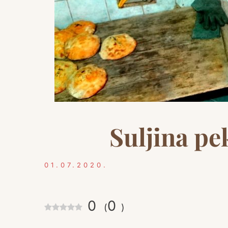
Suljina pe
01.07.2020.
0
0
(
)