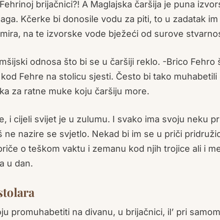
Fehrinoj brijačnici?! A Maglajska čaršija je puna izvor
ga. Kčerke bi donosile vodu za piti, to u zadatak im 
mira, na te izvorske vode bježeći od surove stvarnos
ijski odnosa što bi se u čaršiji reklo. -Brico Fehro 
 kod Fehre na stolicu sjesti. Često bi tako muhabetili
ijeka za ratne muke koju čaršiju more.
, i cijeli svijet je u zulumu. I svako ima svoju neku pr
 nazire se svjetlo. Nekad bi im se u priči pridružio
priče o teškom vaktu i zemanu kod njih trojice ali i m
a u dan.
tolara
oju promuhabetiti na divanu, u brijačnici, il’ pri samo