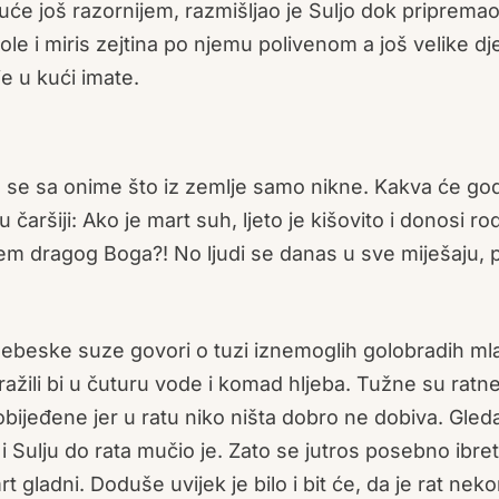
e još razornijem, razmišljao je Suljo dok pripremao
ole i miris zejtina po njemu polivenom a još velike dje
e u kući imate.
ane se sa onime što iz zemlje samo nikne. Kakva će go
čaršiji: Ako je mart suh, ljeto je kišovito i donosi ro
sem dragog Boga?! No ljudi se danas u sve miješaju, 
nebeske suze govori o tuzi iznemoglih golobradih ml
ražili bi u čuturu vode i komad hljeba. Tužne su ratn
obijeđene jer u ratu niko ništa dobro ne dobiva. Gleda
 Sulju do rata mučio je. Zato se jutros posebno ibret
 gladni. Doduše uvijek je bilo i bit će, da je rat nek