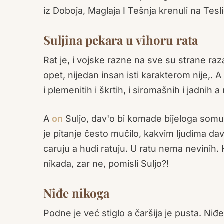
iz Doboja, Maglaja I Tešnja krenuli na Tesli
Suljina pekara u vihoru rata
Rat je, i vojske razne na sve su strane raza
opet, nijedan insan isti karakterom nije,. A
i plemenitih i škrtih, i siromašnih i jadnih 
A
on
Suljo, dav'o bi komade bijeloga somuna
je pitanje često mučilo, kakvim ljudima dav
caruju a hudi ratuju. U ratu nema nevinih. 
nikada, zar ne, pomisli Suljo?!
Niđe nikoga
Podne je već stiglo a čaršija je pusta. Niđ