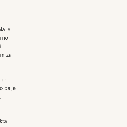
la je
urno
 i
om za
ogo
o da je
a,
šta