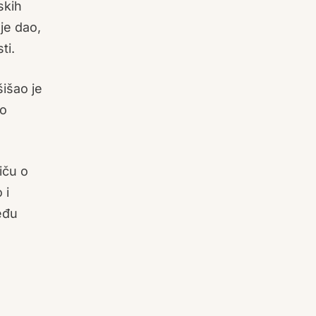
skih
je dao,
ti.
šišao je
 o
iču o
 i
eđu
m