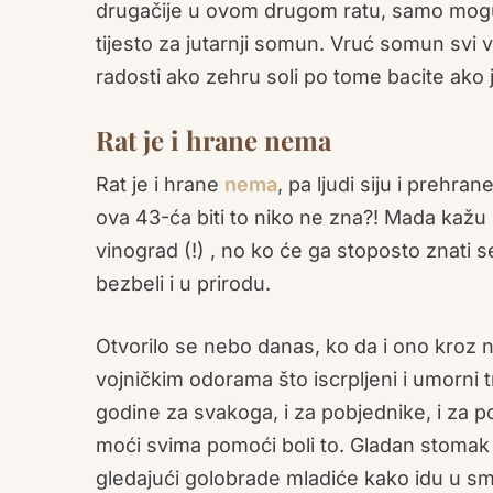
drugačije u ovom drugom ratu, samo moguć
tijesto za jutarnji somun. Vruć somun svi v
radosti ako zehru soli po tome bacite ako j
Rat je i hrane nema
Rat je i hrane
nema
, pa ljudi siju i prehr
ova 43-ća biti to niko ne zna?! Mada kažu u 
vinograd (!) , no ko će ga stoposto znati 
bezbeli i u prirodu.
Otvorilo se nebo danas, ko da i ono kroz 
vojničkim odorama što iscrpljeni i umorni t
godine za svakoga, i za pobjednike, i za p
moći svima pomoći boli to. Gladan stomak i
gledajući golobrade mladiće kako idu u smrt