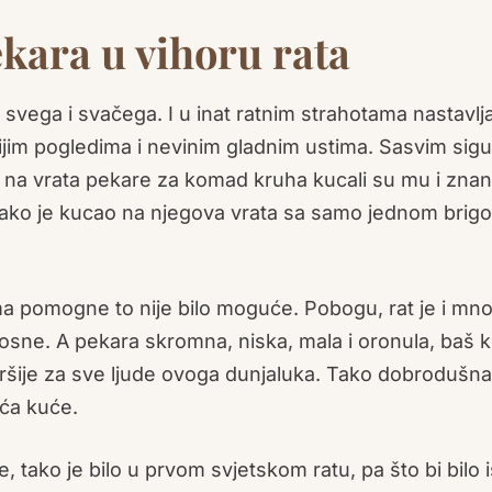
ekara u vihoru rata
 svega i svačega. I u inat ratnim strahotama nastavlja
ečijim pogledima i nevinim gladnim ustima. Sasvim sig
er na vrata pekare za komad kruha kucali su mu i znani
 Svako je kucao na njegova vrata sa samo jednom brig
ima pomogne to nije bilo moguće. Pobogu, rat je i mn
 Bosne. A pekara skromna, niska, mala i oronula, baš k
aršije za sve ljude ovoga dunjaluka. Tako dobrodušn
ića kuće.
, tako je bilo u prvom svjetskom ratu, pa što bi bilo i