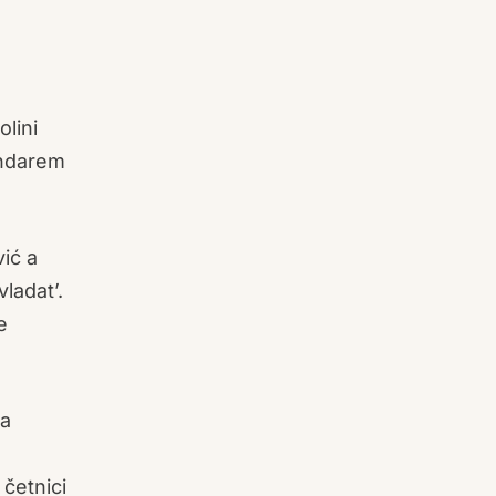
olini
andarem
ić a
ladat’.
e
na
 četnici