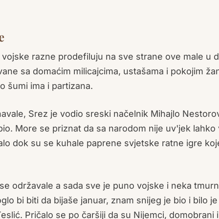
e
 a vojske razne prodefiluju na sve strane ove male u d
ane sa domaćim milicajcima, ustašama i pokojim ž
po šumi ima i partizana.
vale, Srez je vodio sreski načelnik Mihajlo Nestorov
io. More se priznat da sa narodom nije uv'jek lahko v
dalo dok su se kuhale paprene svjetske ratne igre koj
se održavale a sada sve je puno vojske i neka tmur
 bi biti da bijaše januar, znam snijeg je bio i bilo je
eslić. Pričalo se po čaršiji da su Nijemci, domobrani i