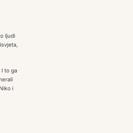
o ljudi
isvjeta,
I to ga
nerali
Niko i
,