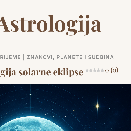
Astrologija
IJEME | ZNAKOVI, PLANETE I SUDBINA
gija solarne eklipse
0 (0)