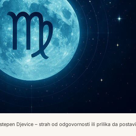
stepen Djevice – strah od odgovornosti ili prilika da postav