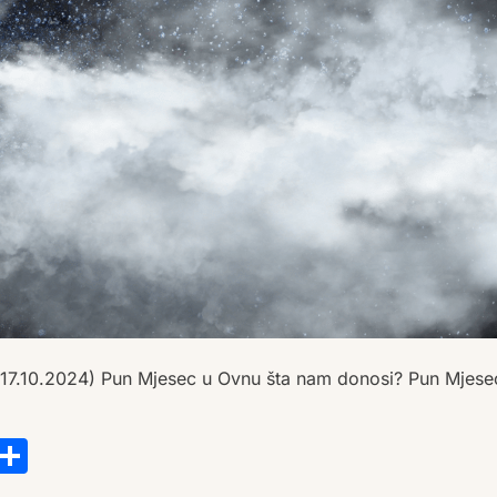
17.10.2024) Pun Mjesec u Ovnu šta nam donosi? Pun Mjesec
s
tsApp
ail
Copy
Share
Link