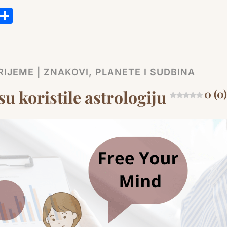
s
tsApp
ail
Copy
Share
Link
IJEME | ZNAKOVI, PLANETE I SUDBINA
u koristile astrologiju
0 (0)