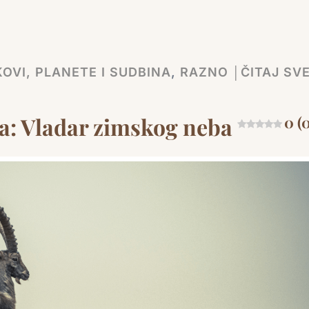
OVI, PLANETE I SUDBINA
,
RAZNO │ČITAJ SVE
ca: Vladar zimskog neba
0 (0