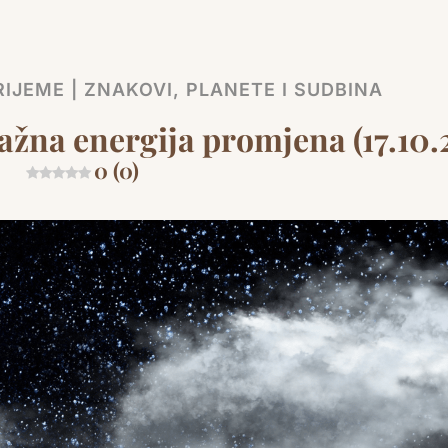
Link
IJEME | ZNAKOVI, PLANETE I SUDBINA
žna energija promjena (17.10.
0 (0)