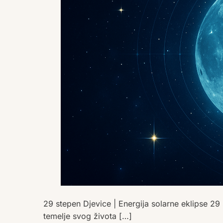
29 stepen Djevice | Energija solarne eklipse 29 
temelje svog života […]