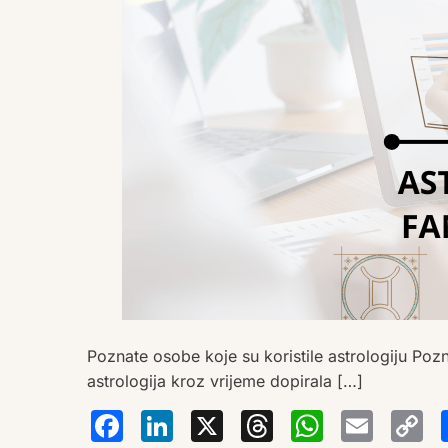
Poznate osobe koje su koristile astrologiju Po
astrologija kroz vrijeme dopirala […]
Facebook
LinkedIn
X
Thread
Wha
Em