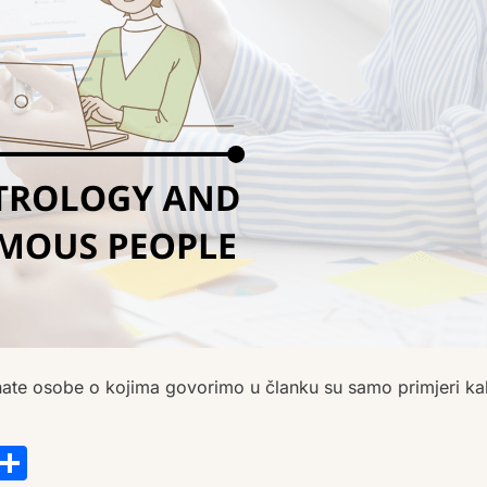
znate osobe o kojima govorimo u članku su samo primjeri ka
s
tsApp
ail
Copy
Share