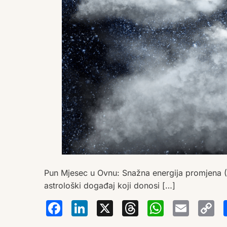
Pun Mjesec u Ovnu: Snažna energija promjena (
astrološki događaj koji donosi […]
Facebook
LinkedIn
X
Thread
Wha
Em